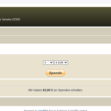
ma Yamaha XZ550
Wir haben
82,80 €
an Spenden erhalten.
Powered by
phpBB
® Forum Software © phpBB Limited