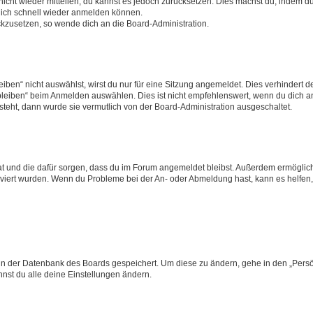
 nicht wieder mitteilen, du kannst es jedoch zurücksetzen. Dies machst du, indem 
 dich schnell wieder anmelden können.
ückzusetzen, so wende dich an die Board-Administration.
en“ nicht auswählst, wirst du nur für eine Sitzung angemeldet. Dies verhindert 
leiben“ beim Anmelden auswählen. Dies ist nicht empfehlenswert, wenn du dich an
 steht, dann wurde sie vermutlich von der Board-Administration ausgeschaltet.
 hat und die dafür sorgen, dass du im Forum angemeldet bleibst. Außerdem ermögli
tiviert wurden. Wenn du Probleme bei der An- oder Abmeldung hast, kann es helfen
n in der Datenbank des Boards gespeichert. Um diese zu ändern, gehe in den „Persö
nst du alle deine Einstellungen ändern.