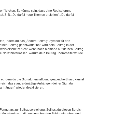
n“ klicken. Es könnte sein, dass eine Registrierung
t. Z. B. „Du darfst neue Themen erstellen“, „Du darfst
iten, indem du das „Ändere Beitrag“-Symbol für den
inen Beitrag geantwortet hat, wird dein Beitrag in der
nweis erscheint nicht, wenn noch niemand auf deinen Beitrag
ne Notiz hinterlassen, warum dein Beitrag überarbeitet wurde.
chdem du die Signatur erstellt und gespeichert hast, kannst
Bereich das standardmäßige Anhängen deiner Signatur
r anhängen“ wieder deaktivieren.
ormulars zur Beitragserstellung. Solltest du diesen Bereich
rtmöglichkeiten in die entsprechenden Felder eingeben und