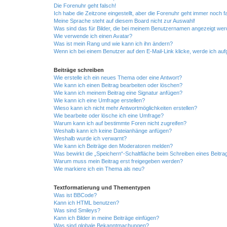
Die Forenuhr geht falsch!
Ich habe die Zeitzone eingestellt, aber die Forenuhr geht immer noch f
Meine Sprache steht auf diesem Board nicht zur Auswahl!
Was sind das für Bilder, die bei meinem Benutzernamen angezeigt we
Wie verwende ich einen Avatar?
Was ist mein Rang und wie kann ich ihn ändern?
Wenn ich bei einem Benutzer auf den E-Mail-Link klicke, werde ich au
Beiträge schreiben
Wie erstelle ich ein neues Thema oder eine Antwort?
Wie kann ich einen Beitrag bearbeiten oder löschen?
Wie kann ich meinem Beitrag eine Signatur anfügen?
Wie kann ich eine Umfrage erstellen?
Wieso kann ich nicht mehr Antwortmöglichkeiten erstellen?
Wie bearbeite oder lösche ich eine Umfrage?
Warum kann ich auf bestimmte Foren nicht zugreifen?
Weshalb kann ich keine Dateianhänge anfügen?
Weshalb wurde ich verwarnt?
Wie kann ich Beiträge den Moderatoren melden?
Was bewirkt die „Speichern“-Schaltfläche beim Schreiben eines Beitra
Warum muss mein Beitrag erst freigegeben werden?
Wie markiere ich ein Thema als neu?
Textformatierung und Thementypen
Was ist BBCode?
Kann ich HTML benutzen?
Was sind Smileys?
Kann ich Bilder in meine Beiträge einfügen?
Was sind globale Bekanntmachungen?