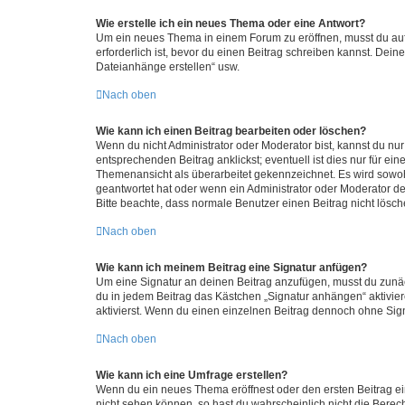
Wie erstelle ich ein neues Thema oder eine Antwort?
Um ein neues Thema in einem Forum zu eröffnen, musst du auf 
erforderlich ist, bevor du einen Beitrag schreiben kannst. Dein
Dateianhänge erstellen“ usw.
Nach oben
Wie kann ich einen Beitrag bearbeiten oder löschen?
Wenn du nicht Administrator oder Moderator bist, kannst du nu
entsprechenden Beitrag anklickst; eventuell ist dies nur für e
Themenansicht als überarbeitet gekennzeichnet. Es wird sowohl
geantwortet hat oder wenn ein Administrator oder Moderator dein
Bitte beachte, dass normale Benutzer einen Beitrag nicht lösc
Nach oben
Wie kann ich meinem Beitrag eine Signatur anfügen?
Um eine Signatur an deinen Beitrag anzufügen, musst du zunäch
du in jedem Beitrag das Kästchen „Signatur anhängen“ aktivi
aktivierst. Wenn du einen einzelnen Beitrag dennoch ohne Sign
Nach oben
Wie kann ich eine Umfrage erstellen?
Wenn du ein neues Thema eröffnest oder den ersten Beitrag eine
nicht sehen können, so hast du wahrscheinlich nicht die Berec