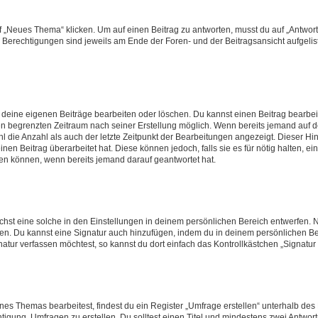
„Neues Thema“ klicken. Um auf einen Beitrag zu antworten, musst du auf „Antworte
e Berechtigungen sind jeweils am Ende der Foren- und der Beitragsansicht aufgeliste
r deine eigenen Beiträge bearbeiten oder löschen. Du kannst einen Beitrag bearbe
inen begrenzten Zeitraum nach seiner Erstellung möglich. Wenn bereits jemand auf de
 die Anzahl als auch der letzte Zeitpunkt der Bearbeitungen angezeigt. Dieser Hi
en Beitrag überarbeitet hat. Diese können jedoch, falls sie es für nötig halten, ei
hen können, wenn bereits jemand darauf geantwortet hat.
st eine solche in den Einstellungen in deinem persönlichen Bereich entwerfen. Na
eren. Du kannst eine Signatur auch hinzufügen, indem du in deinem persönlichen 
atur verfassen möchtest, so kannst du dort einfach das Kontrollkästchen „Signatu
s Themas bearbeitest, findest du ein Register „Umfrage erstellen“ unterhalb des F
htigung, Umfragen zu erstellen. Du solltest einen Titel und mindestens zwei Antwo