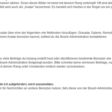
amen stehen. Eines dieser Bilder ist meist mit deinem Rang verknüpft: Oft sind di
ld wird auch als „Avatar“ bezeichnet. Es handelt sich hierbei in der Regel um ein
 Avatar über eine der folgenden vier Methoden hinzufügen: Gravatar, Galerie, Rem
en Avatar benutzen kannst, solltest du die Board-Administration kontaktieren.
viele Beiträge du bislang erstellt hast oder identifizieren bestimmte Benutzer w
 Board-Administration festgelegt wurden. Bitte schreibe keine sinnlosen Beiträge
wird deinen Rang unter Umständen einfach wieder zurücksetzen.
rde ich aufgefordert, mich anzumelden.
ion für Nachrichten an andere Benutzer nutzen, falls diese von der Board-Administ