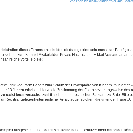
Wie kann ich einen Administrator des Board
istration dieses Forums entscheidet, ob du registriert sein musst, um Beiträge zu s
ung stehen: zum Beispiel Avatarbilder, Private Nachrichten, E-Mail-Versand an ander
 zahlreiche Vorteile bietet.
t of 1998 (deutsch: Gesetz zum Schutz der Privatsphäre von Kindern im Internet vo
unter 13 Jahren erheben, hierzu die Zustimmung der Eltern beziehungsweise des o
h zu registrieren versuchst, zutrifft, ziehe einen rechtlichen Beistand zu Rate. Bit
für Rechtsangelegenheiten jeglicher Art ist; außer solchen, die unter der Frage „
.
g komplett ausgeschaltet hat, damit sich keine neuen Benutzer mehr anmelden könn