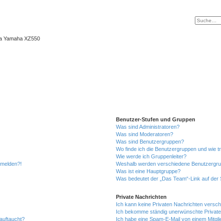
ma Yamaha XZ550
Benutzer-Stufen und Gruppen
Was sind Administratoren?
Was sind Moderatoren?
Was sind Benutzergruppen?
Wo finde ich die Benutzergruppen und wie tr
Wie werde ich Gruppenleiter?
anmelden?!
Weshalb werden verschiedene Benutzergrupp
Was ist eine Hauptgruppe?
Was bedeutet der „Das Team“-Link auf der S
Private Nachrichten
Ich kann keine Privaten Nachrichten versch
Ich bekomme ständig unerwünschte Private
auftaucht?
Ich habe eine Spam-E-Mail von einem Mitgli