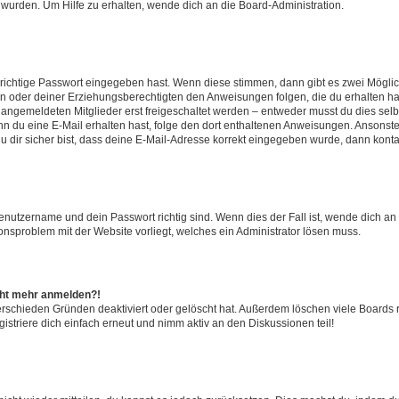
 wurden. Um Hilfe zu erhalten, wende dich an die Board-Administration.
 richtige Passwort eingegeben hast. Wenn diese stimmen, dann gibt es zwei Mögl
tern oder deiner Erziehungsberechtigten den Anweisungen folgen, die du erhalten ha
u angemeldeten Mitglieder erst freigeschaltet werden – entweder musst du dies selbs
. Wenn du eine E-Mail erhalten hast, folge den dort enthaltenen Anweisungen. Ansons
 dir sicher bist, dass deine E-Mail-Adresse korrekt eingegeben wurde, dann kontak
Benutzername und dein Passwort richtig sind. Wenn dies der Fall ist, wende dich a
ionsproblem mit der Website vorliegt, welches ein Administrator lösen muss.
icht mehr anmelden?!
erschieden Gründen deaktiviert oder gelöscht hat. Außerdem löschen viele Boards r
triere dich einfach erneut und nimm aktiv an den Diskussionen teil!