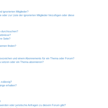
d ignorierten Mitglieder?
e oder zur Liste der ignorierten Mitglieder hinzufügen oder diese
en durchsuchen?
gebnisse?
re Seite?
hemen finden?
esezeichen und einem Abonnements für ein Thema oder Forum?
a setzen oder ein Thema abonnieren?
 zulässig?
hänge erhalten?
?
hwerden oder juristische Anfragen zu diesem Forum gibt?