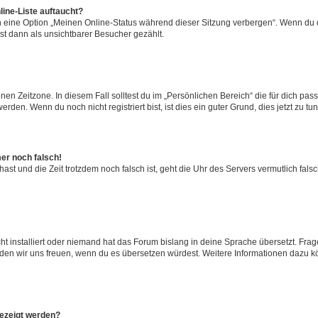
ine-Liste auftaucht?
n eine Option „Meinen Online-Status während dieser Sitzung verbergen“. Wenn du d
st dann als unsichtbarer Besucher gezählt.
en Zeitzone. In diesem Fall solltest du im „Persönlichen Bereich“ die für dich passe
den. Wenn du noch nicht registriert bist, ist dies ein guter Grund, dies jetzt zu tun
mer noch falsch!
t hast und die Zeit trotzdem noch falsch ist, geht die Uhr des Servers vermutlich fal
t installiert oder niemand hat das Forum bislang in deine Sprache übersetzt. Frag
, würden wir uns freuen, wenn du es übersetzen würdest. Weitere Informationen dazu
gezeigt werden?