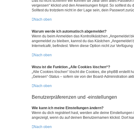
Das ist nicht schlimm! Wir können dir zwar dein altes Passwort
vergessen“ klickst und den Anweisungen folgst. So solltest du
Solltest du trotzdem nicht in der Lage sein, dein Passwort zur
Nach oben
Warum werde ich automatisch abgemeldet?
Wenn du beim Anmelden das Kontrollkästchen „Angemeldet bleib
angemeldet zu bleiben, kannst du das Kästchen „Angemeldet b
Internetcafé, befindest. Wenn diese Option nicht zur Verfügung
Nach oben
Wozu ist die Funktion „Alle Cookies löschen“?
„Alle Cookies löschen“ löscht die Cookies, die phpBB erstellt
„Gelesen“-Status – sofern sie von der Board-Administration ak
Nach oben
Benutzerpräferenzen und -einstellungen
Wie kann ich meine Einstellungen ändern?
Wenn du dich registriert hast, werden alle deine Einstellunge
angezeigt, wenn du auf deinen Benutzernamen klickst. Dort kan
Nach oben