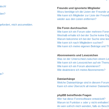
alsch!
Freunde und ignorierte Mitglieder
Wozu benötige ich die Listen der Freunde un
rden?
Wie kann ich Mitglieder zur Liste der Freund
wieder aus den Listen entfernen?
fgefordert, mich anzumelden.
Die Foren durchsuchen
Wie kann ich ein Forum oder mehrere For
Weshalb erhalte ich bei der Suche keine Er
Warum bekomme ich bei der Suche eine lee
Wie kann ich nach Mitgliedern suchen?
Wie kann ich meine eigenen Beiträge und T
Abonnements und Lesezeichen
Was ist der Unterschied zwischen einem L
Wie kann ich ein Lesezeichen auf ein Them
Wie kann ich ein Forum abonnieren?
Wie deaktiviere ich meine Abonnements?
gs?
Dateianhänge
Welche Dateianhänge sind in diesem Forum
Kann ich eine Übersicht all meiner Dateian
phpBB betreffende Fragen
Wer hat diese Forensoftware entwickelt?
Warum ist Funktion x oder y nicht enthalten
An wen soll ich mich wenden, falls es Besc