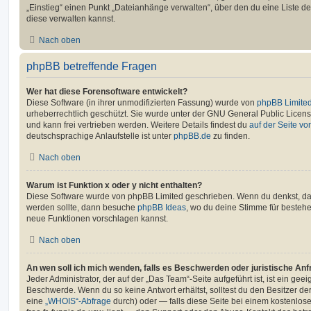
„Einstieg“ einen Punkt „Dateianhänge verwalten“, über den du eine Liste d
diese verwalten kannst.
Nach oben
phpBB betreffende Fragen
Wer hat diese Forensoftware entwickelt?
Diese Software (in ihrer unmodifizierten Fassung) wurde von
phpBB Limite
urheberrechtlich geschützt. Sie wurde unter der GNU General Public License
und kann frei vertrieben werden. Weitere Details findest du
auf der Seite v
deutschsprachige Anlaufstelle ist unter
phpBB.de
zu finden.
Nach oben
Warum ist Funktion x oder y nicht enthalten?
Diese Software wurde von phpBB Limited geschrieben. Wenn du denkst, das
werden sollte, dann besuche
phpBB Ideas
, wo du deine Stimme für beste
neue Funktionen vorschlagen kannst.
Nach oben
An wen soll ich mich wenden, falls es Beschwerden oder juristische An
Jeder Administrator, der auf der „Das Team“-Seite aufgeführt ist, ist ein geei
Beschwerde. Wenn du so keine Antwort erhältst, solltest du den Besitzer de
eine
„WHOIS“-Abfrage
durch) oder — falls diese Seite bei einem kostenlos