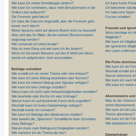
Wie kann ich meine Einstellungen ändern?
Ich kann keine Priva
Wie kann ich verhindern, dass mein Benutzername in der
Ich bekomme ständig
Online-Liste auftaucht?
Ich habe eine Spam-E
Die Forenuhr geht falsch!
Forums erhalten!
Ich habe die Zeitzone eingestellt, aber die Forenuhr geht
immer noch falsch!
Freunde und ignori
Meine Sprache steht auf diesem Board nicht zur Auswahl!
Wozu benötige ich di
Was sind das für Bilder, die bei meinem Benutzernamen
Mitglieder?
angezeigt werden?
Wie kann ich Mitglied
Wie verwende ich einen Avatar?
der ignorierten Mitg
Was ist mein Rang und wie kann ich ihn ändern?
den Listen entfernen
Wenn ich bei einem Benutzer auf den E-Mail-Link klicke,
werde ich aufgefordert, mich anzumelden.
Die Foren durchsu
Wie kann ich ein Fo
Beiträge schreiben
Weshalb erhalte ich 
Wie erstelle ich ein neues Thema oder eine Antwort?
Warum bekomme ich b
Wie kann ich einen Beitrag bearbeiten oder löschen?
Wie kann ich nach M
Wie kann ich meinem Beitrag eine Signatur anfügen?
Wie kann ich meine 
Wie kann ich eine Umfrage erstellen?
Wieso kann ich nicht mehr Antwortmöglichkeiten erstellen?
Abonnements und 
Wie bearbeite oder lösche ich eine Umfrage?
Was ist der Untersc
Warum kann ich auf bestimmte Foren nicht zugreifen?
einem Abonnements 
Weshalb kann ich keine Dateianhänge anfügen?
Wie kann ich ein Les
Weshalb wurde ich verwarnt?
Thema abonnieren?
Wie kann ich Beiträge den Moderatoren melden?
Wie kann ich ein Fo
Was bewirkt die „Speichern“-Schaltfläche beim Schreiben
Wie deaktiviere ich
eines Beitrags?
Warum muss mein Beitrag erst freigegeben werden?
Wie markiere ich ein Thema als neu?
Dateianhänge