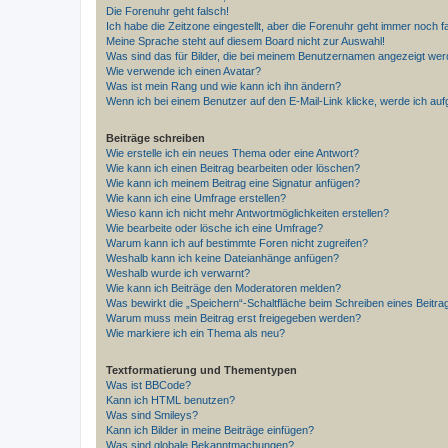
Die Forenuhr geht falsch!
Ich habe die Zeitzone eingestellt, aber die Forenuhr geht immer noch f
Meine Sprache steht auf diesem Board nicht zur Auswahl!
Was sind das für Bilder, die bei meinem Benutzernamen angezeigt we
Wie verwende ich einen Avatar?
Was ist mein Rang und wie kann ich ihn ändern?
Wenn ich bei einem Benutzer auf den E-Mail-Link klicke, werde ich au
Beiträge schreiben
Wie erstelle ich ein neues Thema oder eine Antwort?
Wie kann ich einen Beitrag bearbeiten oder löschen?
Wie kann ich meinem Beitrag eine Signatur anfügen?
Wie kann ich eine Umfrage erstellen?
Wieso kann ich nicht mehr Antwortmöglichkeiten erstellen?
Wie bearbeite oder lösche ich eine Umfrage?
Warum kann ich auf bestimmte Foren nicht zugreifen?
Weshalb kann ich keine Dateianhänge anfügen?
Weshalb wurde ich verwarnt?
Wie kann ich Beiträge den Moderatoren melden?
Was bewirkt die „Speichern“-Schaltfläche beim Schreiben eines Beitra
Warum muss mein Beitrag erst freigegeben werden?
Wie markiere ich ein Thema als neu?
Textformatierung und Thementypen
Was ist BBCode?
Kann ich HTML benutzen?
Was sind Smileys?
Kann ich Bilder in meine Beiträge einfügen?
Was sind globale Bekanntmachungen?