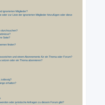
d ignorierten Mitglieder?
e oder zur Liste der ignorierten Mitglieder hinzufügen oder diese
en durchsuchen?
gebnisse?
re Seite?
hemen finden?
esezeichen und einem Abonnements für ein Thema oder Forum?
a setzen oder ein Thema abonnieren?
 zulässig?
hänge erhalten?
?
hwerden oder juristische Anfragen zu diesem Forum gibt?