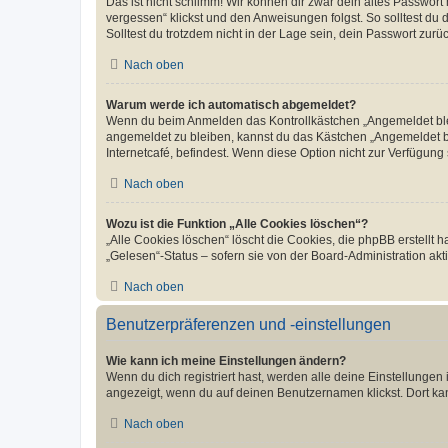
Das ist nicht schlimm! Wir können dir zwar dein altes Passwort
vergessen“ klickst und den Anweisungen folgst. So solltest du
Solltest du trotzdem nicht in der Lage sein, dein Passwort zur
Nach oben
Warum werde ich automatisch abgemeldet?
Wenn du beim Anmelden das Kontrollkästchen „Angemeldet bleib
angemeldet zu bleiben, kannst du das Kästchen „Angemeldet b
Internetcafé, befindest. Wenn diese Option nicht zur Verfügung
Nach oben
Wozu ist die Funktion „Alle Cookies löschen“?
„Alle Cookies löschen“ löscht die Cookies, die phpBB erstellt
„Gelesen“-Status – sofern sie von der Board-Administration ak
Nach oben
Benutzerpräferenzen und -einstellungen
Wie kann ich meine Einstellungen ändern?
Wenn du dich registriert hast, werden alle deine Einstellunge
angezeigt, wenn du auf deinen Benutzernamen klickst. Dort kan
Nach oben