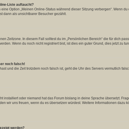
ine-Liste auftaucht?
n eine Option „Meinen Online-Status während dieser Sitzung verbergen“. Wenn du d
st dann als unsichtbarer Besucher gezählt.
en Zeitzone. In diesem Fall solltest du im „Persönlichen Bereich“ die für dich passe
den. Wenn du noch nicht registriert bist, ist dies ein guter Grund, dies jetzt zu tun
mer noch falsch!
t hast und die Zeit trotzdem noch falsch ist, geht die Uhr des Servers vermutlich fal
t installiert oder niemand hat das Forum bislang in deine Sprache übersetzt. Frag
, würden wir uns freuen, wenn du es übersetzen würdest. Weitere Informationen dazu
gezeigt werden?