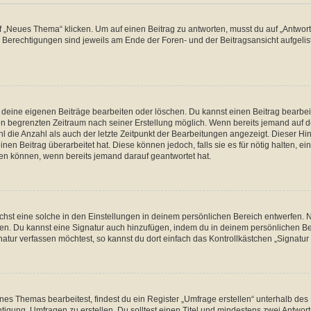
„Neues Thema“ klicken. Um auf einen Beitrag zu antworten, musst du auf „Antworte
e Berechtigungen sind jeweils am Ende der Foren- und der Beitragsansicht aufgeliste
r deine eigenen Beiträge bearbeiten oder löschen. Du kannst einen Beitrag bearbe
inen begrenzten Zeitraum nach seiner Erstellung möglich. Wenn bereits jemand auf de
 die Anzahl als auch der letzte Zeitpunkt der Bearbeitungen angezeigt. Dieser Hi
en Beitrag überarbeitet hat. Diese können jedoch, falls sie es für nötig halten, ei
hen können, wenn bereits jemand darauf geantwortet hat.
st eine solche in den Einstellungen in deinem persönlichen Bereich entwerfen. Na
eren. Du kannst eine Signatur auch hinzufügen, indem du in deinem persönlichen 
atur verfassen möchtest, so kannst du dort einfach das Kontrollkästchen „Signatu
s Themas bearbeitest, findest du ein Register „Umfrage erstellen“ unterhalb des F
htigung, Umfragen zu erstellen. Du solltest einen Titel und mindestens zwei Antwo