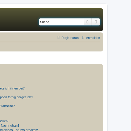
Suche
Erweiterte Suche
Registrieren
Anmelden
ete ich ihnen bei?
en farbig dargestellt?
tartseite?
icken!
 Nachrichten!
ed dieses Forums erhalten!