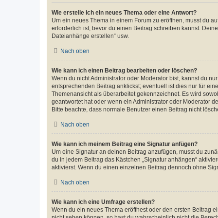
Wie erstelle ich ein neues Thema oder eine Antwort?
Um ein neues Thema in einem Forum zu eröffnen, musst du auf 
erforderlich ist, bevor du einen Beitrag schreiben kannst. Dein
Dateianhänge erstellen“ usw.
Nach oben
Wie kann ich einen Beitrag bearbeiten oder löschen?
Wenn du nicht Administrator oder Moderator bist, kannst du nu
entsprechenden Beitrag anklickst; eventuell ist dies nur für e
Themenansicht als überarbeitet gekennzeichnet. Es wird sowohl
geantwortet hat oder wenn ein Administrator oder Moderator dein
Bitte beachte, dass normale Benutzer einen Beitrag nicht lösc
Nach oben
Wie kann ich meinem Beitrag eine Signatur anfügen?
Um eine Signatur an deinen Beitrag anzufügen, musst du zunäch
du in jedem Beitrag das Kästchen „Signatur anhängen“ aktivi
aktivierst. Wenn du einen einzelnen Beitrag dennoch ohne Sign
Nach oben
Wie kann ich eine Umfrage erstellen?
Wenn du ein neues Thema eröffnest oder den ersten Beitrag eine
nicht sehen können, so hast du wahrscheinlich nicht die Berec