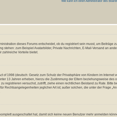
Wie kann ich einen Administrator des Board
istration dieses Forums entscheidet, ob du registriert sein musst, um Beiträge zu s
ung stehen: zum Beispiel Avatarbilder, Private Nachrichten, E-Mail-Versand an ander
 zahlreiche Vorteile bietet.
t of 1998 (deutsch: Gesetz zum Schutz der Privatsphäre von Kindern im Internet vo
unter 13 Jahren erheben, hierzu die Zustimmung der Eltern beziehungsweise des o
h zu registrieren versuchst, zutrifft, ziehe einen rechtlichen Beistand zu Rate. Bit
für Rechtsangelegenheiten jeglicher Art ist; außer solchen, die unter der Frage „
.
g komplett ausgeschaltet hat, damit sich keine neuen Benutzer mehr anmelden könn