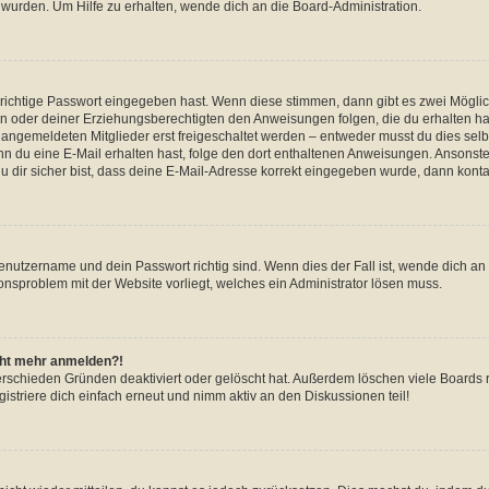
 wurden. Um Hilfe zu erhalten, wende dich an die Board-Administration.
 richtige Passwort eingegeben hast. Wenn diese stimmen, dann gibt es zwei Mögl
tern oder deiner Erziehungsberechtigten den Anweisungen folgen, die du erhalten ha
u angemeldeten Mitglieder erst freigeschaltet werden – entweder musst du dies selbs
. Wenn du eine E-Mail erhalten hast, folge den dort enthaltenen Anweisungen. Ansons
 dir sicher bist, dass deine E-Mail-Adresse korrekt eingegeben wurde, dann kontak
Benutzername und dein Passwort richtig sind. Wenn dies der Fall ist, wende dich a
ionsproblem mit der Website vorliegt, welches ein Administrator lösen muss.
icht mehr anmelden?!
erschieden Gründen deaktiviert oder gelöscht hat. Außerdem löschen viele Boards r
triere dich einfach erneut und nimm aktiv an den Diskussionen teil!