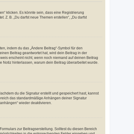
n“ klicken. Es könnte sein, dass eine Registrierung
t. Z. B. „Du darfst neue Themen erstellen“, „Du darfst
iten, indem du das „Ändere Beitrag“-Symbol für den
inen Beitrag geantwortet hat, wird dein Beitrag in der
nweis erscheint nicht, wenn noch niemand auf deinen Beitrag
ne Notiz hinterlassen, warum dein Beitrag überarbeitet wurde.
chdem du die Signatur erstellt und gespeichert hast, kannst
Bereich das standardmäßige Anhängen deiner Signatur
r anhängen“ wieder deaktivieren.
ormulars zur Beitragserstellung. Solltest du diesen Bereich
rtmöglichkeiten in die entsprechenden Felder eingeben und