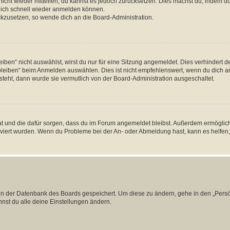
 nicht wieder mitteilen, du kannst es jedoch zurücksetzen. Dies machst du, indem 
 dich schnell wieder anmelden können.
ückzusetzen, so wende dich an die Board-Administration.
en“ nicht auswählst, wirst du nur für eine Sitzung angemeldet. Dies verhindert 
leiben“ beim Anmelden auswählen. Dies ist nicht empfehlenswert, wenn du dich an
 steht, dann wurde sie vermutlich von der Board-Administration ausgeschaltet.
 hat und die dafür sorgen, dass du im Forum angemeldet bleibst. Außerdem ermögli
tiviert wurden. Wenn du Probleme bei der An- oder Abmeldung hast, kann es helfen
n in der Datenbank des Boards gespeichert. Um diese zu ändern, gehe in den „Persö
nst du alle deine Einstellungen ändern.