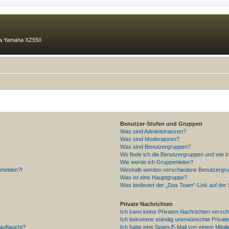
ma Yamaha XZ550
Benutzer-Stufen und Gruppen
Was sind Administratoren?
Was sind Moderatoren?
Was sind Benutzergruppen?
Wo finde ich die Benutzergruppen und wie tr
Wie werde ich Gruppenleiter?
anmelden?!
Weshalb werden verschiedene Benutzergrupp
Was ist eine Hauptgruppe?
Was bedeutet der „Das Team“-Link auf der S
Private Nachrichten
Ich kann keine Privaten Nachrichten versch
Ich bekomme ständig unerwünschte Private
auftaucht?
Ich habe eine Spam-E-Mail von einem Mitgli