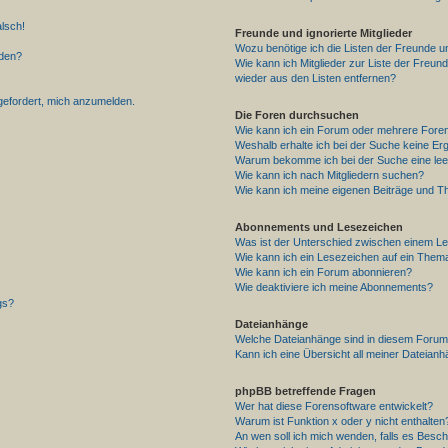
alsch!
Freunde und ignorierte Mitglieder
Wozu benötige ich die Listen der Freunde un
rden?
Wie kann ich Mitglieder zur Liste der Freund
wieder aus den Listen entfernen?
fgefordert, mich anzumelden.
Die Foren durchsuchen
Wie kann ich ein Forum oder mehrere For
Weshalb erhalte ich bei der Suche keine Er
Warum bekomme ich bei der Suche eine lee
Wie kann ich nach Mitgliedern suchen?
Wie kann ich meine eigenen Beiträge und T
Abonnements und Lesezeichen
Was ist der Unterschied zwischen einem L
Wie kann ich ein Lesezeichen auf ein Them
Wie kann ich ein Forum abonnieren?
Wie deaktiviere ich meine Abonnements?
gs?
Dateianhänge
Welche Dateianhänge sind in diesem Forum
Kann ich eine Übersicht all meiner Dateian
phpBB betreffende Fragen
Wer hat diese Forensoftware entwickelt?
Warum ist Funktion x oder y nicht enthalten
An wen soll ich mich wenden, falls es Besc