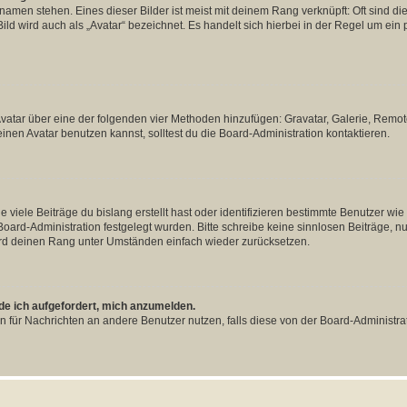
amen stehen. Eines dieser Bilder ist meist mit deinem Rang verknüpft: Oft sind di
ld wird auch als „Avatar“ bezeichnet. Es handelt sich hierbei in der Regel um ein
 Avatar über eine der folgenden vier Methoden hinzufügen: Gravatar, Galerie, Rem
en Avatar benutzen kannst, solltest du die Board-Administration kontaktieren.
viele Beiträge du bislang erstellt hast oder identifizieren bestimmte Benutzer w
 Board-Administration festgelegt wurden. Bitte schreibe keine sinnlosen Beiträge
wird deinen Rang unter Umständen einfach wieder zurücksetzen.
rde ich aufgefordert, mich anzumelden.
ion für Nachrichten an andere Benutzer nutzen, falls diese von der Board-Administ