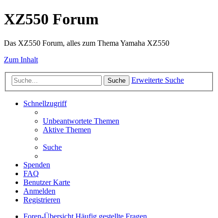
XZ550 Forum
Das XZ550 Forum, alles zum Thema Yamaha XZ550
Zum Inhalt
Erweiterte Suche
Suche
Schnellzugriff
Unbeantwortete Themen
Aktive Themen
Suche
Spenden
FAQ
Benutzer Karte
Anmelden
Registrieren
Foren-Übersicht
Häufig gestellte Fragen