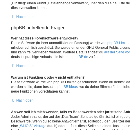
„Einstieg“ einen Punkt „Dateianhänge verwalten“, über den du eine Liste d
diese verwalten kannst.
Nach oben
phpBB betreffende Fragen
Wer hat diese Forensoftware entwickelt?
Diese Software (in ihrer unmodifizierten Fassung) wurde von
phpBB Limite
urheberrechtlich geschützt. Sie wurde unter der GNU General Public License
und kann frei vertrieben werden. Weitere Details findest du
auf der Seite v
deutschsprachige Anlaufstelle ist unter
phpBB.de
zu finden.
Nach oben
Warum ist Funktion x oder y nicht enthalten?
Diese Software wurde von phpBB Limited geschrieben. Wenn du denkst, das
werden sollte, dann besuche
phpBB Ideas
, wo du deine Stimme für beste
neue Funktionen vorschlagen kannst.
Nach oben
An wen soll ich mich wenden, falls es Beschwerden oder juristische An
Jeder Administrator, der auf der „Das Team“-Seite aufgeführt ist, ist ein geei
Beschwerde. Wenn du so keine Antwort erhältst, solltest du den Besitzer de
eine
„WHOIS“-Abfrage
durch) oder — falls diese Seite bei einem kostenlos