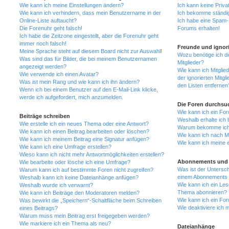
Wie kann ich meine Einstellungen ändern?
Ich kann keine Priva
Wie kann ich verhindern, dass mein Benutzername in der
Ich bekomme ständig
Online-Liste auftaucht?
Ich habe eine Spam-E
Die Forenuhr geht falsch!
Forums erhalten!
Ich habe die Zeitzone eingestellt, aber die Forenuhr geht
immer noch falsch!
Freunde und ignori
Meine Sprache steht auf diesem Board nicht zur Auswahl!
Wozu benötige ich di
Was sind das für Bilder, die bei meinem Benutzernamen
Mitglieder?
angezeigt werden?
Wie kann ich Mitglied
Wie verwende ich einen Avatar?
der ignorierten Mitg
Was ist mein Rang und wie kann ich ihn ändern?
den Listen entfernen
Wenn ich bei einem Benutzer auf den E-Mail-Link klicke,
werde ich aufgefordert, mich anzumelden.
Die Foren durchsu
Wie kann ich ein Fo
Beiträge schreiben
Weshalb erhalte ich 
Wie erstelle ich ein neues Thema oder eine Antwort?
Warum bekomme ich b
Wie kann ich einen Beitrag bearbeiten oder löschen?
Wie kann ich nach M
Wie kann ich meinem Beitrag eine Signatur anfügen?
Wie kann ich meine 
Wie kann ich eine Umfrage erstellen?
Wieso kann ich nicht mehr Antwortmöglichkeiten erstellen?
Abonnements und 
Wie bearbeite oder lösche ich eine Umfrage?
Was ist der Untersc
Warum kann ich auf bestimmte Foren nicht zugreifen?
einem Abonnements 
Weshalb kann ich keine Dateianhänge anfügen?
Wie kann ich ein Les
Weshalb wurde ich verwarnt?
Thema abonnieren?
Wie kann ich Beiträge den Moderatoren melden?
Wie kann ich ein Fo
Was bewirkt die „Speichern“-Schaltfläche beim Schreiben
Wie deaktiviere ich
eines Beitrags?
Warum muss mein Beitrag erst freigegeben werden?
Wie markiere ich ein Thema als neu?
Dateianhänge