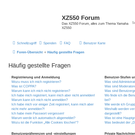
XZ550 Forum
Das XZ550 Forum, alles zum Thema Yamaha
XZ550
Schnellzugriff
Spenden
FAQ
Benutzer Karte
Foren-Übersicht
Häufig gestellte Fragen
Häufig gestellte Fragen
Registrierung und Anmeldung
Benutzer-Stufen u
Wozu muss ich mich registrieren?
Was sind Administra
Was ist COPPA?
Was sind Moderator
Warum kann ich mich nicht registrieren?
Was sind Benutzerg
Ich habe mich registriert, kann mich aber nicht anmelden!
Wo finde ich die Ben
Warum kann ich mich nicht anmelden?
bei?
Ich habe mich vor einiger Zeit registriert, kann mich aber
Wie werde ich Grupp
nicht mehr anmelden?!
Weshalb werden ver
Ich habe mein Passwort vergessen!
dargestellt?
Warum werde ich automatisch abgemeldet?
Was ist eine Hauptg
Wozu ist die Funktion „Alle Cookies löschen“?
Was bedeutet der „Da
Benutzerpräferenzen und -einstellungen
Private Nachrichte