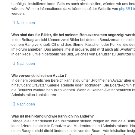
benötigst, installieren kann. Falls es noch nicht existiert, würden wir uns f
würdest. Weitere Informationen dazu können auf der Website von
phpBB Li
werden.
Nach oben
Was sind das für Bilder, die bei meinem Benutzernamen angezeigt werd
In der Beitragsansicht können zwei Bilder bei deinem Benutzernamen stehen.
deinem Rang verknüpft: Oft sind dies Sterne, Kästchen oder Punkte, die de
im Forum angeben. Das andere, meist größere, Bild wird auch als „Avatar“ b
in der Regel um ein persönliches Bild, welches von Benutzer zu Benutzer unt
Nach oben
Wie verwende ich einen Avatar?
In deinem persönlichen Bereich kannst du unter „Profil“ einen Avatar über 
hinzufügen: Gravatar, Galerie, Remote oder Hochladen. Die Board-Adminis
die Benutzer Avatare benutzen können. Wenn du keinen Avatar benutzen kan
Administration kontaktieren.
Nach oben
Was ist mein Rang und wie kann ich ihn ändern?
Ränge, die unter deinem Benutzernamen stehen, zeigen an, wie viele Beiträg
identifizieren bestimmte Benutzer wie Moderatoren und Administratoren. N
eines Ranges nicht direkt ändern, da sie von der Board-Administration festg