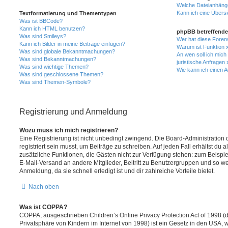
Welche Dateianhänge
Kann ich eine Übersi
Textformatierung und Thementypen
Was ist BBCode?
Kann ich HTML benutzen?
phpBB betreffende
Was sind Smileys?
Wer hat diese Foren
Kann ich Bilder in meine Beiträge einfügen?
Warum ist Funktion x
Was sind globale Bekanntmachungen?
An wen soll ich mic
Was sind Bekanntmachungen?
juristische Anfragen
Was sind wichtige Themen?
Wie kann ich einen A
Was sind geschlossene Themen?
Was sind Themen-Symbole?
Registrierung und Anmeldung
Wozu muss ich mich registrieren?
Eine Registrierung ist nicht unbedingt zwingend. Die Board-Administration
registriert sein musst, um Beiträge zu schreiben. Auf jeden Fall erhältst du als
zusätzliche Funktionen, die Gästen nicht zur Verfügung stehen: zum Beispiel
E-Mail-Versand an andere Mitglieder, Beitritt zu Benutzergruppen und so wei
Anmeldung, da sie schnell erledigt ist und dir zahlreiche Vorteile bietet.
Nach oben
Was ist COPPA?
COPPA, ausgeschrieben Children’s Online Privacy Protection Act of 1998 (
Privatsphäre von Kindern im Internet von 1998) ist ein Gesetz in den USA, w