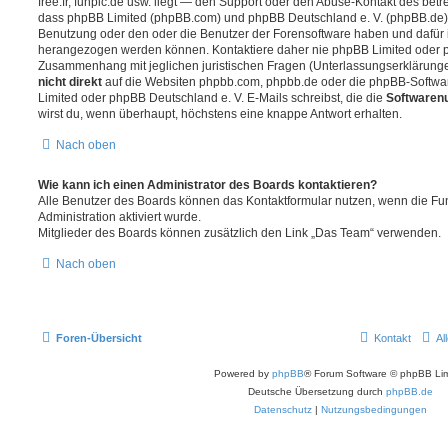
free.fr, funpic.de usw. liegt — den Support oder den Abuse-Kontakt des betr
dass phpBB Limited (phpBB.com) und phpBB Deutschland e. V. (phpBB.de
Benutzung oder den oder die Benutzer der Forensoftware haben und dafür 
herangezogen werden können. Kontaktiere daher nie phpBB Limited oder p
Zusammenhang mit jeglichen juristischen Fragen (Unterlassungserklärunge
nicht direkt
auf die Websiten phpbb.com, phpbb.de oder die phpBB-Softwar
Limited oder phpBB Deutschland e. V. E-Mails schreibst, die die
Softwarenu
wirst du, wenn überhaupt, höchstens eine knappe Antwort erhalten.
Nach oben
Wie kann ich einen Administrator des Boards kontaktieren?
Alle Benutzer des Boards können das Kontaktformular nutzen, wenn die Fun
Administration aktiviert wurde.
Mitglieder des Boards können zusätzlich den Link „Das Team“ verwenden.
Nach oben
Foren-Übersicht
Kontakt
Al
Powered by
phpBB
® Forum Software © phpBB Lim
Deutsche Übersetzung durch
phpBB.de
Datenschutz
|
Nutzungsbedingungen