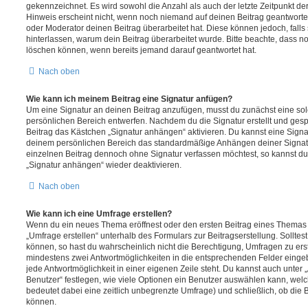
gekennzeichnet. Es wird sowohl die Anzahl als auch der letzte Zeitpunkt d
Hinweis erscheint nicht, wenn noch niemand auf deinen Beitrag geantwortet
oder Moderator deinen Beitrag überarbeitet hat. Diese können jedoch, falls s
hinterlassen, warum dein Beitrag überarbeitet wurde. Bitte beachte, dass n
löschen können, wenn bereits jemand darauf geantwortet hat.
Nach oben
Wie kann ich meinem Beitrag eine Signatur anfügen?
Um eine Signatur an deinen Beitrag anzufügen, musst du zunächst eine sol
persönlichen Bereich entwerfen. Nachdem du die Signatur erstellt und gesp
Beitrag das Kästchen „Signatur anhängen“ aktivieren. Du kannst eine Signa
deinem persönlichen Bereich das standardmäßige Anhängen deiner Signatu
einzelnen Beitrag dennoch ohne Signatur verfassen möchtest, so kannst du 
„Signatur anhängen“ wieder deaktivieren.
Nach oben
Wie kann ich eine Umfrage erstellen?
Wenn du ein neues Thema eröffnest oder den ersten Beitrag eines Themas be
„Umfrage erstellen“ unterhalb des Formulars zur Beitragserstellung. Solltes
können, so hast du wahrscheinlich nicht die Berechtigung, Umfragen zu erste
mindestens zwei Antwortmöglichkeiten in die entsprechenden Felder eingeb
jede Antwortmöglichkeit in einer eigenen Zeile steht. Du kannst auch unter
Benutzer“ festlegen, wie viele Optionen ein Benutzer auswählen kann, welche
bedeutet dabei eine zeitlich unbegrenzte Umfrage) und schließlich, ob die
können.