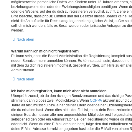
möglicherweise persönliche Daten von Kindern unter 13 Jahren erheben, h
beziehungsweise des oder der Erziehungsberechtigten benötigen. Wenn du di
oder die Website, auf der du dich zu registrieren versuchst, zutrifft, ziehe e
Bitte beachte, dass phpBB Limited und der Besitzer dieses Boards keine 
nicht die Anlaufstelle für Rechtsangelegenheiten jeglicher Art ist; außer so
soll ich mich wenden, falls es Beschwerden oder juristische Anfragen zu d
werden.
Nach oben
Warum kann ich mich nicht registrieren?
Es kann sein, dass die Board-Administration die Registrierung komplett ausg
neuen Benutzer mehr anmelden können. Es könnte auch sein, dass deine 
mit dem du dich registrieren möchtest, gesperrt wurden. Um Hilfe zu erhalt
Administration.
Nach oben
Ich habe mich registriert, kann mich aber nicht anmelden!
Überprüfe zuerst, ob du den richtigen Benutzernamen und das richtige Pa
stimmen, dann gibt es zwei Möglichkeiten. Wenn
COPPA
aktiviert ist und 
Jahre alt bist, musst du bzw. einer deiner Eltern oder deiner Erziehungsbe
die du erhalten hast. Wenn dies nicht der Fall ist, muss dein Benutzerkonto v
einigen Boards müssen alle neu angemeldeten Mitglieder erst freigeschalt
selbst erledigen oder ein Administrator. Bei der Registrierung wurde dir mitget
oder nicht. Wenn du eine E-Mail erhalten hast, folge den dort enthaltenen
deine E-Mail-Adresse korrekt eingegeben hast oder die E-Mail von einem S