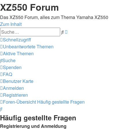
XZ550 Forum
Das XZ550 Forum, alles zum Thema Yamaha XZ550
Zum Inhalt
Erweiterte
Suche
Suche
Schnellzugriff
Unbeantwortete Themen
Aktive Themen
Suche
Spenden
FAQ
Benutzer Karte
Anmelden
Registrieren
Foren-Übersicht
Häufig gestellte Fragen
Suche
Häufig gestellte Fragen
Registrierung und Anmeldung