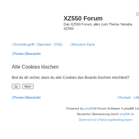
XZ550 Forum
Das XZ550 Forum, alles zum Thema Yamaha
XZ550
Schnellzugriff
Spenden
FAQ
Benutzer Karte
Foren-Übersicht
Alle Cookies löschen
Bist du dir sicher, dass du alle Cookies des Boards löschen möchtest?
Foren-Übersicht
Kontakt
Al
Powered by
phpBB
® Forum Software © phpBB Lim
Deutsche Übersetzung durch
phpBB.de
Datenschutz
|
Nutzungsbedingungen