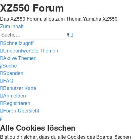
XZ550 Forum
Das XZ550 Forum, alles zum Thema Yamaha XZ550
Zum Inhalt
Erweiterte
Suche
Suche
Schnellzugriff
Unbeantwortete Themen
Aktive Themen
Suche
Spenden
FAQ
Benutzer Karte
Anmelden
Registrieren
Foren-Übersicht
Suche
Alle Cookies löschen
Bist du dir sicher, dass du alle Cookies des Boards löschen