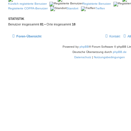
Kürzlich registrierte Benutzer
Registrierte Benutzer
Registrierte COPPA-Benutzer
Standort
Treffen
STATISTIK
Benutzer insgesammt
81
• Orte insgesammt
18
Foren-Übersicht
Kontakt
Al
Powered by
phpBB
® Forum Software © phpBB Lim
Deutsche Übersetzung durch
phpBB.de
Datenschutz
|
Nutzungsbedingungen