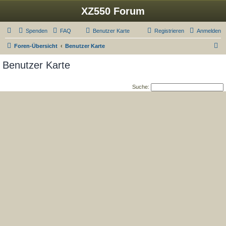
XZ550 Forum
Spenden
FAQ
Benutzer Karte
Registrieren
Anmelden
S
Foren-Übersicht
Benutzer Karte
u
Benutzer Karte
c
h
Suche:
e