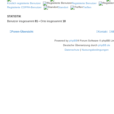
Kürzlich registrierte Benutzer
Registrierte Benutzer
Registrierte COPPA-Benutzer
Standort
Treffen
STATISTIK
Benutzer insgesammt
81
• Orte insgesammt
18
Foren-Übersicht
Kontakt
Al
Powered by
phpBB
® Forum Software © phpBB Lim
Deutsche Übersetzung durch
phpBB.de
Datenschutz
|
Nutzungsbedingungen