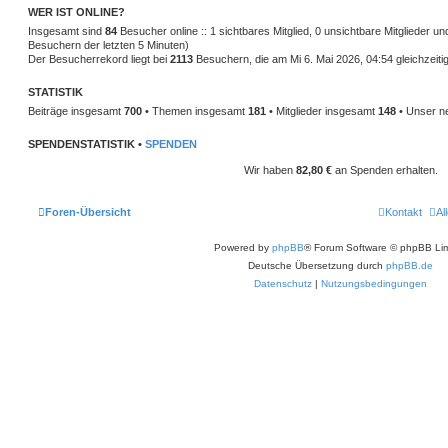
WER IST ONLINE?
Insgesamt sind
84
Besucher online :: 1 sichtbares Mitglied, 0 unsichtbare Mitglieder u
Besuchern der letzten 5 Minuten)
Der Besucherrekord liegt bei
2113
Besuchern, die am Mi 6. Mai 2026, 04:54 gleichzeitig
STATISTIK
Beiträge insgesamt
700
• Themen insgesamt
181
• Mitglieder insgesamt
148
• Unser ne
SPENDENSTATISTIK •
SPENDEN
Wir haben
82,80 €
an Spenden erhalten.
Foren-Übersicht
Kontakt
Al
Powered by
phpBB
® Forum Software © phpBB Lim
Deutsche Übersetzung durch
phpBB.de
Datenschutz
|
Nutzungsbedingungen