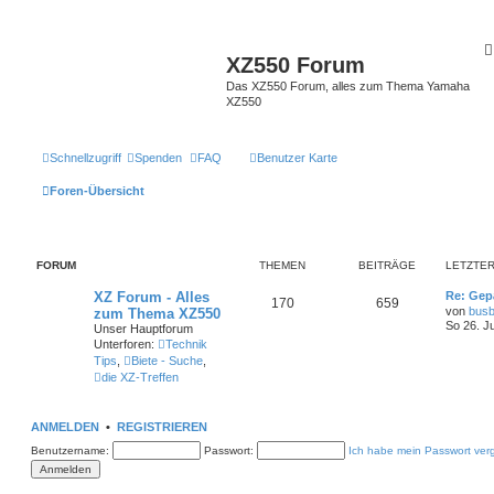
XZ550 Forum
Das XZ550 Forum, alles zum Thema Yamaha
XZ550
Schnellzugriff
Spenden
FAQ
Benutzer Karte
Foren-Übersicht
FORUM
THEMEN
BEITRÄGE
LETZTER
XZ Forum - Alles
Re: Gep
170
659
von
busb
zum Thema XZ550
So 26. J
Unser Hauptforum
Unterforen:
Technik
Tips
,
Biete - Suche
,
die XZ-Treffen
ANMELDEN
•
REGISTRIEREN
Benutzername:
Passwort:
Ich habe mein Passwort ver