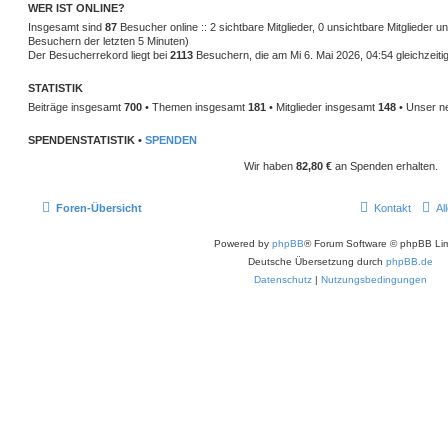
WER IST ONLINE?
Insgesamt sind
87
Besucher online :: 2 sichtbare Mitglieder, 0 unsichtbare Mitglieder 
Besuchern der letzten 5 Minuten)
Der Besucherrekord liegt bei
2113
Besuchern, die am Mi 6. Mai 2026, 04:54 gleichzeitig
STATISTIK
Beiträge insgesamt
700
• Themen insgesamt
181
• Mitglieder insgesamt
148
• Unser ne
SPENDENSTATISTIK •
SPENDEN
Wir haben
82,80 €
an Spenden erhalten.
Foren-Übersicht
Kontakt
Al
Powered by
phpBB
® Forum Software © phpBB Lim
Deutsche Übersetzung durch
phpBB.de
Datenschutz
|
Nutzungsbedingungen