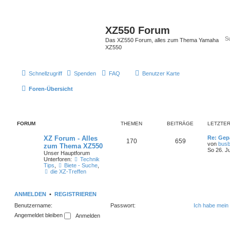
XZ550 Forum
Das XZ550 Forum, alles zum Thema Yamaha
XZ550
Schnellzugriff
Spenden
FAQ
Benutzer Karte
Foren-Übersicht
FORUM
THEMEN
BEITRÄGE
LETZTER
XZ Forum - Alles
Re: Gep
170
659
von
busb
zum Thema XZ550
So 26. J
Unser Hauptforum
Unterforen:
Technik
Tips
,
Biete - Suche
,
die XZ-Treffen
ANMELDEN
•
REGISTRIEREN
Benutzername:
Passwort:
Ich habe mein
Angemeldet bleiben