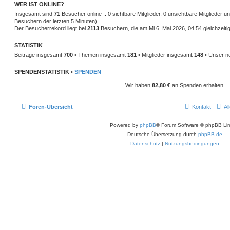
WER IST ONLINE?
Insgesamt sind
71
Besucher online :: 0 sichtbare Mitglieder, 0 unsichtbare Mitglieder 
Besuchern der letzten 5 Minuten)
Der Besucherrekord liegt bei
2113
Besuchern, die am Mi 6. Mai 2026, 04:54 gleichzeitig
STATISTIK
Beiträge insgesamt
700
• Themen insgesamt
181
• Mitglieder insgesamt
148
• Unser ne
SPENDENSTATISTIK •
SPENDEN
Wir haben
82,80 €
an Spenden erhalten.
Foren-Übersicht
Kontakt
Al
Powered by
phpBB
® Forum Software © phpBB Lim
Deutsche Übersetzung durch
phpBB.de
Datenschutz
|
Nutzungsbedingungen