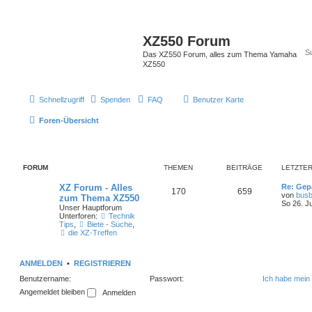
XZ550 Forum
Das XZ550 Forum, alles zum Thema Yamaha
XZ550
Schnellzugriff
Spenden
FAQ
Benutzer Karte
Foren-Übersicht
FORUM
THEMEN
BEITRÄGE
LETZTER
XZ Forum - Alles
Re: Gep
170
659
von
busb
zum Thema XZ550
So 26. J
Unser Hauptforum
Unterforen:
Technik
Tips
,
Biete - Suche
,
die XZ-Treffen
ANMELDEN
•
REGISTRIEREN
Benutzername:
Passwort:
Ich habe mein
Angemeldet bleiben