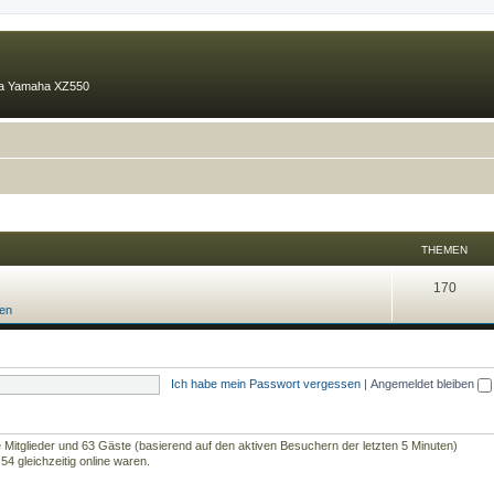
ma Yamaha XZ550
THEMEN
170
fen
Ich habe mein Passwort vergessen
|
Angemeldet bleiben
re Mitglieder und 63 Gäste (basierend auf den aktiven Besuchern der letzten 5 Minuten)
4 gleichzeitig online waren.