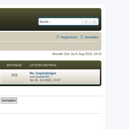
Suche
Erweiterte Suche
Registrieren
Anmelden
Aktuelle Zeit: Sa 8. Aug 2026, 18:19
BEITRÄGE
LETZTER BEITRAG
Re: Gepäckträger
659
N
von
busber60
e
So 26. Jul 2026, 13:07
u
e
s
t
e
r
B
e
i
t
r
a
g