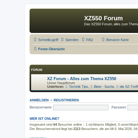
XZ550 Forum
Das XZ550 Forum, alles zum The
Schnellzugriff
Spenden
FAQ
Benutzer Karte
Foren-Übersicht
FORUM
XZ Forum - Alles zum Thema XZ550
Unser Hauptforum
Unterforen:
Technik Tips
,
Biete - Suche
,
die XZ-Tref
ANMELDEN
•
REGISTRIEREN
Benutzername:
Passwort:
WER IST ONLINE?
Insgesamt sind
64
Besucher online :: 1 sichtbares Mitglied, 0 unsichtba
Der Besucherrekord liegt bei
2113
Besuchern, die am Mi 6. Mai 2026, 04:5