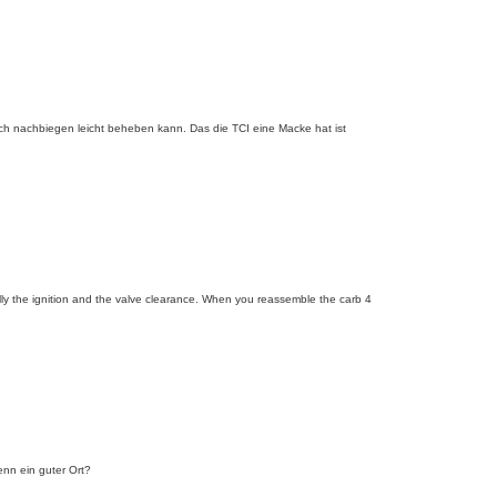
urch nachbiegen leicht beheben kann. Das die TCI eine Macke hat ist
lly the ignition and the valve clearance. When you reassemble the carb 4
enn ein guter Ort?