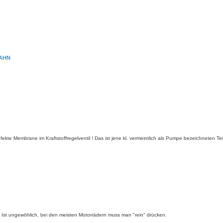
HAHN
fekte Membrane im Kraftstoffregelventil ! Das ist jene kl. vermeintlich als Pumpe bezeichneten
b. Ist ungewöhlich, bei den meisten Motorrädern muss man "rein" drücken.