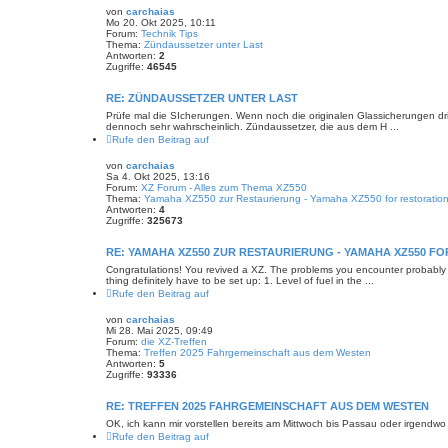
von
carchaias
Mo 20. Okt 2025, 10:11
Forum:
Technik Tips
Thema:
Zündaussetzer unter Last
Antworten:
2
Zugriffe:
46545
RE: ZÜNDAUSSETZER UNTER LAST
Prüfe mal die SIcherungen. Wenn noch die originalen Glassicherungen drin
dennoch sehr wahrscheinlich. Zündaussetzer, die aus dem H ...
Rufe den Beitrag auf
von
carchaias
Sa 4. Okt 2025, 13:16
Forum:
XZ Forum - Alles zum Thema XZ550
Thema:
Yamaha XZ550 zur Restaurierung - Yamaha XZ550 for restoratio
Antworten:
4
Zugriffe:
325673
RE: YAMAHA XZ550 ZUR RESTAURIERUNG - YAMAHA XZ550 F
Congratulations! You revived a XZ. The problems you encounter probably c
thing definitely have to be set up: 1. Level of fuel in the ...
Rufe den Beitrag auf
von
carchaias
Mi 28. Mai 2025, 09:49
Forum:
die XZ-Treffen
Thema:
Treffen 2025 Fahrgemeinschaft aus dem Westen
Antworten:
5
Zugriffe:
93336
RE: TREFFEN 2025 FAHRGEMEINSCHAFT AUS DEM WESTEN
OK, ich kann mir vorstellen bereits am Mittwoch bis Passau oder irgendwo
Rufe den Beitrag auf