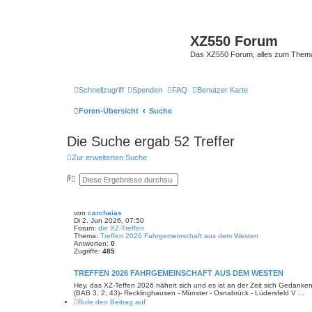
XZ550 Forum
Das XZ550 Forum, alles zum The
Schnellzugriff
Spenden
FAQ
Benutzer Karte
Foren-Übersicht
Suche
Die Suche ergab 52 Treffer
Zur erweiterten Suche
S
E
u
r
c
w
h
e
e
i
von
carchaias
t
Di 2. Jun 2026, 07:50
e
Forum:
die XZ-Treffen
r
Thema:
Treffen 2026 Fahrgemeinschaft aus dem Westen
Antworten:
t
0
Zugriffe:
485
e
S
u
TREFFEN 2026 FAHRGEMEINSCHAFT AUS DEM WESTEN
c
Hey, das XZ-Teffen 2026 nähert sich und es ist an der Zeit sich Gedanke
h
(BAB 3, 2, 43)- Recklinghausen - Münster - Osnabrück - Lüdersfeld V ...
e
Rufe den Beitrag auf