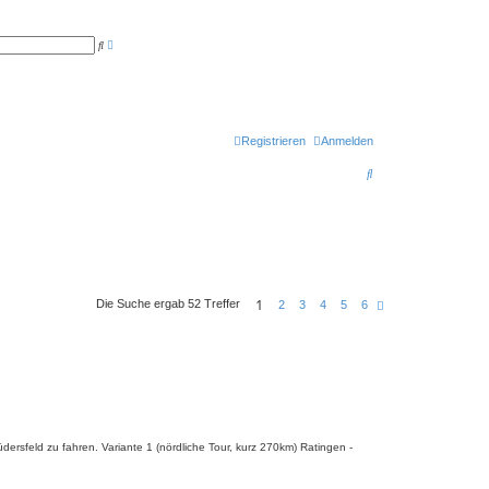
E
S
r
u
w
c
e
h
i
e
t
e
r
t
Registrieren
Anmelden
e
S
S
u
c
u
h
e
c
h
e
1
Die Suche ergab 52 Treffer
N
2
3
4
5
6
ä
c
h
s
t
e
rsfeld zu fahren. Variante 1 (nördliche Tour, kurz 270km) Ratingen -