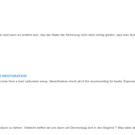
 sind kann es schlicht sein, das die Halter die Sicherung nicht mehr richtig greifen, was man d
n
OR RESTORATION
ome from a bad carburator setup. Nevertheless check all of the sourrounding for faults. Especia
 davor zu fahren. Vieleicht treffen wir uns dann am Donnerstag dort in der Gegend ? Was wäre d