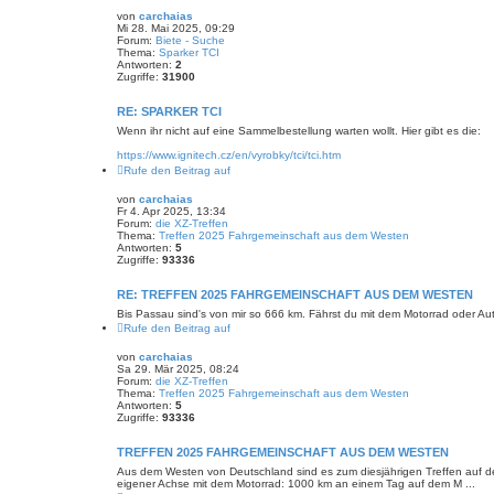
von
carchaias
Mi 28. Mai 2025, 09:29
Forum:
Biete - Suche
Thema:
Sparker TCI
Antworten:
2
Zugriffe:
31900
RE: SPARKER TCI
Wenn ihr nicht auf eine Sammelbestellung warten wollt. Hier gibt es die:
https://www.ignitech.cz/en/vyrobky/tci/tci.htm
Rufe den Beitrag auf
von
carchaias
Fr 4. Apr 2025, 13:34
Forum:
die XZ-Treffen
Thema:
Treffen 2025 Fahrgemeinschaft aus dem Westen
Antworten:
5
Zugriffe:
93336
RE: TREFFEN 2025 FAHRGEMEINSCHAFT AUS DEM WESTEN
Bis Passau sind's von mir so 666 km. Fährst du mit dem Motorrad oder Au
Rufe den Beitrag auf
von
carchaias
Sa 29. Mär 2025, 08:24
Forum:
die XZ-Treffen
Thema:
Treffen 2025 Fahrgemeinschaft aus dem Westen
Antworten:
5
Zugriffe:
93336
TREFFEN 2025 FAHRGEMEINSCHAFT AUS DEM WESTEN
Aus dem Westen von Deutschland sind es zum diesjährigen Treffen auf dem 
eigener Achse mit dem Motorrad: 1000 km an einem Tag auf dem M ...