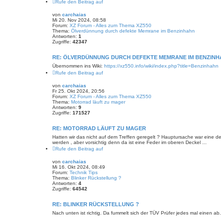
Rufe den Beitrag auf
von
carchaias
Mi 20. Nov 2024, 08:58
Forum:
XZ Forum - Alles zum Thema XZ550
Thema:
Ölverdünnung durch defekte Memrane im Benzinhahn
Antworten:
1
Zugriffe:
42347
RE: ÖLVERDÜNNUNG DURCH DEFEKTE MEMRANE IM BENZIN
Übernommen ins Wiki:
https://xz550.info/wiki/index.php?title=Benzinhahn
Rufe den Beitrag auf
von
carchaias
Fr 25. Okt 2024, 20:56
Forum:
XZ Forum - Alles zum Thema XZ550
Thema:
Motorrad läuft zu mager
Antworten:
9
Zugriffe:
171527
RE: MOTORRAD LÄUFT ZU MAGER
Hatten wir das nicht auf dem Treffen geregelt ? Hauptursache war eine de
werden , aber vorsichtig denn da ist eine Feder im oberen Deckel ...
Rufe den Beitrag auf
von
carchaias
Mi 16. Okt 2024, 08:49
Forum:
Technik Tips
Thema:
Blinker Rückstellung ?
Antworten:
4
Zugriffe:
64542
RE: BLINKER RÜCKSTELLUNG ?
Nach unten ist richtig. Da fummelt sich der TÜV Prüfer jedes mal einen a