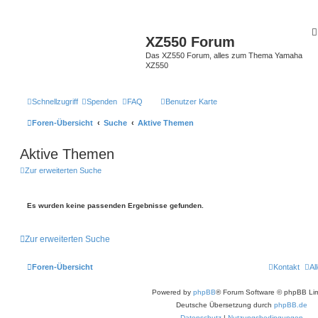
XZ550 Forum
Das XZ550 Forum, alles zum Thema Yamaha
XZ550
Schnellzugriff
Spenden
FAQ
Benutzer Karte
Foren-Übersicht
Suche
Aktive Themen
Aktive Themen
Zur erweiterten Suche
Es wurden keine passenden Ergebnisse gefunden.
Zur erweiterten Suche
Foren-Übersicht
Kontakt
Al
Powered by
phpBB
® Forum Software © phpBB Lim
Deutsche Übersetzung durch
phpBB.de
Datenschutz
|
Nutzungsbedingungen