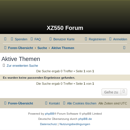
XZ550 Forum
Spenden
FAQ
Benutzer Karte
Registrieren
Anmelden
S
Foren-Übersicht
Suche
Aktive Themen
u
Aktive Themen
c
Zur erweiterten Suche
h
Die Suche ergab 0 Treffer • Seite
1
von
1
e
Es wurden keine passenden Ergebnisse gefunden.
Die Suche ergab 0 Treffer • Seite
1
von
1
Gehe zu
Foren-Übersicht
Kontakt
Alle Cookies löschen
Alle Zeiten sind
UTC
Powered by
phpBB
® Forum Software © phpBB Limited
Deutsche Übersetzung durch
phpBB.de
Datenschutz
|
Nutzungsbedingungen