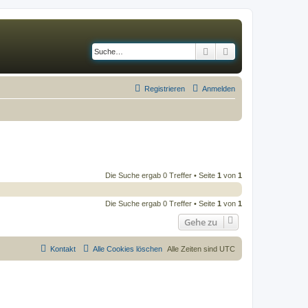
Suche
Erweiterte Suche
Registrieren
Anmelden
Die Suche ergab 0 Treffer • Seite
1
von
1
Die Suche ergab 0 Treffer • Seite
1
von
1
Gehe zu
Kontakt
Alle Cookies löschen
Alle Zeiten sind
UTC