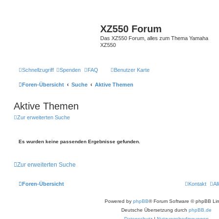
XZ550 Forum
Das XZ550 Forum, alles zum Thema Yamaha
XZ550
Schnellzugriff
Spenden
FAQ
Benutzer Karte
Foren-Übersicht
Suche
Aktive Themen
Aktive Themen
Zur erweiterten Suche
Es wurden keine passenden Ergebnisse gefunden.
Zur erweiterten Suche
Foren-Übersicht
Kontakt
Al
Powered by
phpBB
® Forum Software © phpBB Lim
Deutsche Übersetzung durch
phpBB.de
Datenschutz
|
Nutzungsbedingungen