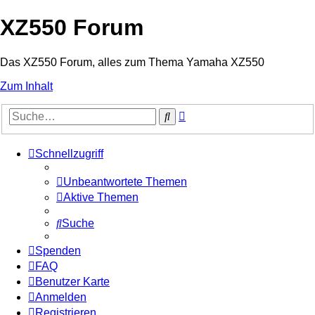
XZ550 Forum
Das XZ550 Forum, alles zum Thema Yamaha XZ550
Zum Inhalt
Erweiterte
Suche
Suche
Schnellzugriff
Unbeantwortete Themen
Aktive Themen
Suche
Spenden
FAQ
Benutzer Karte
Anmelden
Registrieren