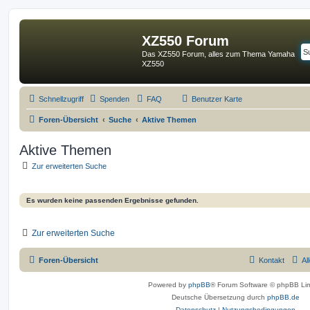
XZ550 Forum
Das XZ550 Forum, alles zum Thema Yamaha
XZ550
Schnellzugriff
Spenden
FAQ
Benutzer Karte
Foren-Übersicht
Suche
Aktive Themen
Aktive Themen
Zur erweiterten Suche
Es wurden keine passenden Ergebnisse gefunden.
Zur erweiterten Suche
Foren-Übersicht
Kontakt
Al
Powered by
phpBB
® Forum Software © phpBB Lim
Deutsche Übersetzung durch
phpBB.de
Datenschutz
|
Nutzungsbedingungen