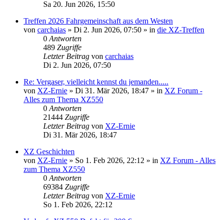
Sa 20. Jun 2026, 15:50
Treffen 2026 Fahrgemeinschaft aus dem Westen
von
carchaias
»
Di 2. Jun 2026, 07:50
» in
die XZ-Treffen
0
Antworten
489
Zugriffe
Letzter Beitrag
von
carchaias
Di 2. Jun 2026, 07:50
Re: Vergaser, vielleicht kennst du jemanden.....
von
XZ-Ernie
»
Di 31. Mär 2026, 18:47
» in
XZ Forum -
Alles zum Thema XZ550
0
Antworten
21444
Zugriffe
Letzter Beitrag
von
XZ-Ernie
Di 31. Mär 2026, 18:47
XZ Geschichten
von
XZ-Ernie
»
So 1. Feb 2026, 22:12
» in
XZ Forum - Alles
zum Thema XZ550
0
Antworten
69384
Zugriffe
Letzter Beitrag
von
XZ-Ernie
So 1. Feb 2026, 22:12