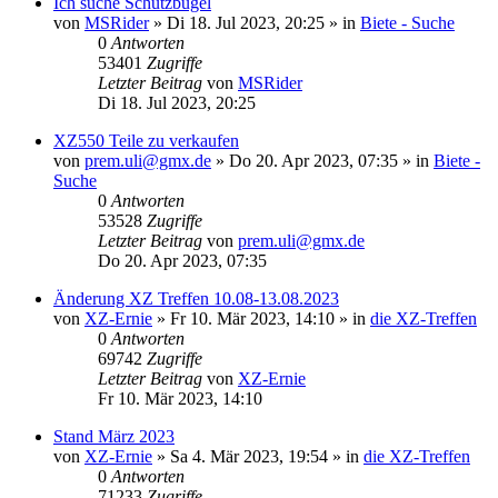
Ich suche Schutzbügel
von
MSRider
»
Di 18. Jul 2023, 20:25
» in
Biete - Suche
0
Antworten
53401
Zugriffe
Letzter Beitrag
von
MSRider
Di 18. Jul 2023, 20:25
XZ550 Teile zu verkaufen
von
prem.uli@gmx.de
»
Do 20. Apr 2023, 07:35
» in
Biete -
Suche
0
Antworten
53528
Zugriffe
Letzter Beitrag
von
prem.uli@gmx.de
Do 20. Apr 2023, 07:35
Änderung XZ Treffen 10.08-13.08.2023
von
XZ-Ernie
»
Fr 10. Mär 2023, 14:10
» in
die XZ-Treffen
0
Antworten
69742
Zugriffe
Letzter Beitrag
von
XZ-Ernie
Fr 10. Mär 2023, 14:10
Stand März 2023
von
XZ-Ernie
»
Sa 4. Mär 2023, 19:54
» in
die XZ-Treffen
0
Antworten
71233
Zugriffe