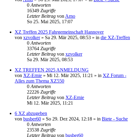
0
Antworten
16349
Zugriffe
Letzter Beitrag
von
Arno
So 25. Mai 2025, 17:07
XZ Treffen 2025 Fahrgemeinschaft Hannover
von
xzvolker
»
Sa 29. Mär 2025, 08:53
» in
die XZ-Treffen
0
Antworten
33764
Zugriffe
Letzter Beitrag
von
xzvolker
Sa 29. Mär 2025, 08:53
XZ TREFFEN 2025 ANMELDUNG
von
XZ-Ernie
»
Mi 12. Mär 2025, 11:21
» in
XZ Forum -
Alles zum Thema XZ550
0
Antworten
22226
Zugriffe
Letzter Beitrag
von
XZ-Ernie
Mi 12. Mär 2025, 11:21
6 XZ abzugeben
von
busber60
»
So 29. Dez 2024, 12:18
» in
Biete - Suche
0
Antworten
23538
Zugriffe
Letzter Beitrag
von
busber60