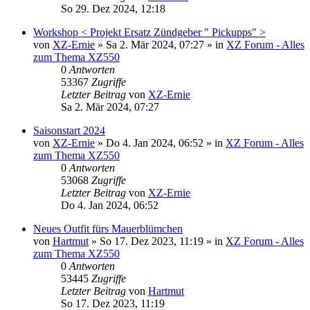
So 29. Dez 2024, 12:18
Workshop < Projekt Ersatz Zündgeber " Pickupps" >
von
XZ-Ernie
»
Sa 2. Mär 2024, 07:27
» in
XZ Forum - Alles
zum Thema XZ550
0
Antworten
53367
Zugriffe
Letzter Beitrag
von
XZ-Ernie
Sa 2. Mär 2024, 07:27
Saisonstart 2024
von
XZ-Ernie
»
Do 4. Jan 2024, 06:52
» in
XZ Forum - Alles
zum Thema XZ550
0
Antworten
53068
Zugriffe
Letzter Beitrag
von
XZ-Ernie
Do 4. Jan 2024, 06:52
Neues Outfit fürs Mauerblümchen
von
Hartmut
»
So 17. Dez 2023, 11:19
» in
XZ Forum - Alles
zum Thema XZ550
0
Antworten
53445
Zugriffe
Letzter Beitrag
von
Hartmut
So 17. Dez 2023, 11:19