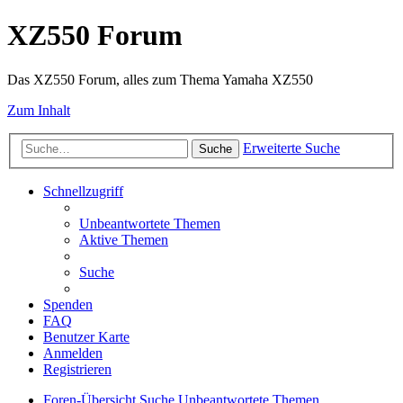
XZ550 Forum
Das XZ550 Forum, alles zum Thema Yamaha XZ550
Zum Inhalt
Erweiterte Suche
Suche
Schnellzugriff
Unbeantwortete Themen
Aktive Themen
Suche
Spenden
FAQ
Benutzer Karte
Anmelden
Registrieren
Foren-Übersicht
Suche
Unbeantwortete Themen