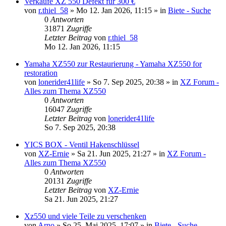
Verkaufe XZ 550 Defekt für 300 €
von
r.thiel_58
»
Mo 12. Jan 2026, 11:15
» in
Biete - Suche
0
Antworten
31871
Zugriffe
Letzter Beitrag
von
r.thiel_58
Mo 12. Jan 2026, 11:15
Yamaha XZ550 zur Restaurierung - Yamaha XZ550 for
restoration
von
lonerider41life
»
So 7. Sep 2025, 20:38
» in
XZ Forum -
Alles zum Thema XZ550
0
Antworten
16047
Zugriffe
Letzter Beitrag
von
lonerider41life
So 7. Sep 2025, 20:38
YICS BOX - Ventil Hakenschlüssel
von
XZ-Ernie
»
Sa 21. Jun 2025, 21:27
» in
XZ Forum -
Alles zum Thema XZ550
0
Antworten
20131
Zugriffe
Letzter Beitrag
von
XZ-Ernie
Sa 21. Jun 2025, 21:27
Xz550 und viele Teile zu verschenken
von
Arno
»
So 25. Mai 2025, 17:07
» in
Biete - Suche