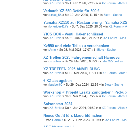
von
XZ-Ernie
»
So 1. Feb 2026, 22:12
» in
XZ Forum - Alles
Verkaufe XZ 550 Defekt für 300 €
von
r.thiel_58
»
Mo 12. Jan 2026, 11:15
» in
Biete - Suche
Yamaha XZ550 zur Restaurierung - Yamaha XZ55
von
lonerider41life
»
So 7. Sep 2025, 20:38
» in
XZ Forum - 
YICS BOX - Ventil Hakenschlüssel
von
XZ-Ernie
»
Sa 21. Jun 2025, 21:27
» in
XZ Forum - Alle
Xz550 und viele Teile zu verschenken
von
Arno
»
So 25. Mai 2025, 17:07
» in
Biete - Suche
XZ Treffen 2025 Fahrgemeinschaft Hannover
von
xzvolker
»
Sa 29. Mär 2025, 08:53
» in
die XZ-Treffen
XZ TREFFEN 2025 ANMELDUNG
von
XZ-Ernie
»
Mi 12. Mär 2025, 11:21
» in
XZ Forum - Alle
6 XZ abzugeben
von
busber60
»
So 29. Dez 2024, 12:18
» in
Biete - Suche
Workshop < Projekt Ersatz Zündgeber " Pickup
von
XZ-Ernie
»
Sa 2. Mär 2024, 07:27
» in
XZ Forum - Alles
Saisonstart 2024
von
XZ-Ernie
»
Do 4. Jan 2024, 06:52
» in
XZ Forum - Alles
Neues Outfit fürs Mauerblümchen
von
Hartmut
»
So 17. Dez 2023, 11:19
» in
XZ Forum - Al