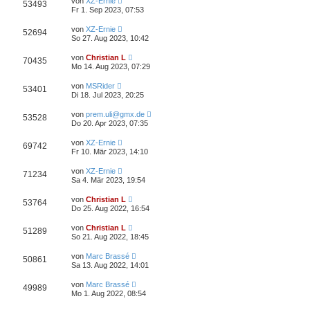
von
XZ-Ernie
53493
Fr 1. Sep 2023, 07:53
von
XZ-Ernie
52694
So 27. Aug 2023, 10:42
von
Christian L
70435
Mo 14. Aug 2023, 07:29
von
MSRider
53401
Di 18. Jul 2023, 20:25
von
prem.uli@gmx.de
53528
Do 20. Apr 2023, 07:35
von
XZ-Ernie
69742
Fr 10. Mär 2023, 14:10
von
XZ-Ernie
71234
Sa 4. Mär 2023, 19:54
von
Christian L
53764
Do 25. Aug 2022, 16:54
von
Christian L
51289
So 21. Aug 2022, 18:45
von
Marc Brassé
50861
Sa 13. Aug 2022, 14:01
von
Marc Brassé
49989
Mo 1. Aug 2022, 08:54