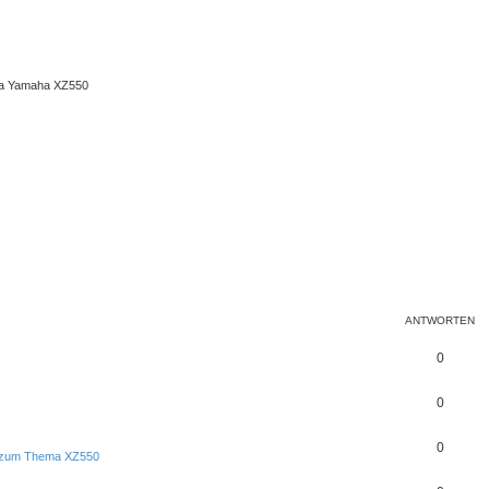
ma Yamaha XZ550
ANTWORTEN
0
0
0
s zum Thema XZ550