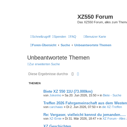
XZ550 Forum
Das XZ550 Forum, alles zum The
Schnellzugriff
Spenden
FAQ
Benutzer Karte
Foren-Übersicht
Suche
Unbeantwortete Themen
Unbeantwortete Themen
Zur erweiterten Suche
Suche
Erweiterte Suche
THEMEN
Biete XZ 550 11U (73.000km)
von
Jokerino
»
Sa 20. Jun 2026, 15:50
» in
Biete - Suche
Treffen 2026 Fahrgemeinschaft aus dem Westen
von
carchaias
»
Di 2. Jun 2026, 07:50
» in
die XZ-Treffen
Re: Vergaser, vielleicht kennst du jemanden.....
von
XZ-Ernie
»
Di 31. Mär 2026, 18:47
» in
XZ Forum - Alle
XZ Geschichten