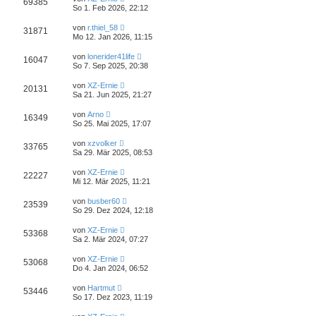
69385
So 1. Feb 2026, 22:12
von
r.thiel_58
31871
Mo 12. Jan 2026, 11:15
von
lonerider41life
16047
So 7. Sep 2025, 20:38
von
XZ-Ernie
20131
Sa 21. Jun 2025, 21:27
von
Arno
16349
So 25. Mai 2025, 17:07
von
xzvolker
33765
Sa 29. Mär 2025, 08:53
von
XZ-Ernie
22227
Mi 12. Mär 2025, 11:21
von
busber60
23539
So 29. Dez 2024, 12:18
von
XZ-Ernie
53368
Sa 2. Mär 2024, 07:27
von
XZ-Ernie
53068
Do 4. Jan 2024, 06:52
von
Hartmut
53446
So 17. Dez 2023, 11:19