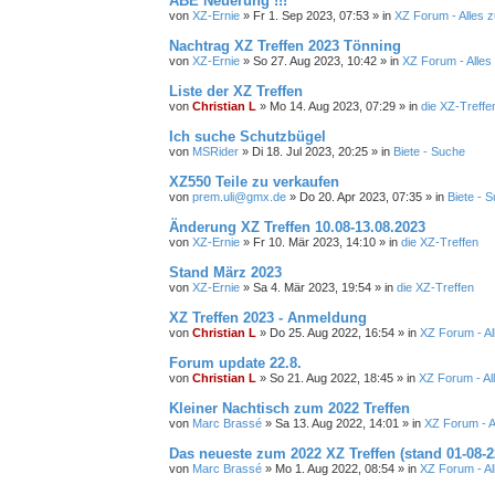
ABE Neuerung !!!
von
XZ-Ernie
»
Fr 1. Sep 2023, 07:53
» in
XZ Forum - Alles
Nachtrag XZ Treffen 2023 Tönning
von
XZ-Ernie
»
So 27. Aug 2023, 10:42
» in
XZ Forum - Alle
Liste der XZ Treffen
von
Christian L
»
Mo 14. Aug 2023, 07:29
» in
die XZ-Treffe
Ich suche Schutzbügel
von
MSRider
»
Di 18. Jul 2023, 20:25
» in
Biete - Suche
XZ550 Teile zu verkaufen
von
prem.uli@gmx.de
»
Do 20. Apr 2023, 07:35
» in
Biete - 
Änderung XZ Treffen 10.08-13.08.2023
von
XZ-Ernie
»
Fr 10. Mär 2023, 14:10
» in
die XZ-Treffen
Stand März 2023
von
XZ-Ernie
»
Sa 4. Mär 2023, 19:54
» in
die XZ-Treffen
XZ Treffen 2023 - Anmeldung
von
Christian L
»
Do 25. Aug 2022, 16:54
» in
XZ Forum - A
Forum update 22.8.
von
Christian L
»
So 21. Aug 2022, 18:45
» in
XZ Forum - A
Kleiner Nachtisch zum 2022 Treffen
von
Marc Brassé
»
Sa 13. Aug 2022, 14:01
» in
XZ Forum - 
Das neueste zum 2022 XZ Treffen (stand 01-08-2
von
Marc Brassé
»
Mo 1. Aug 2022, 08:54
» in
XZ Forum - A