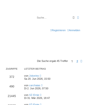
Suche
Erweiterte Suche
Registrieren
Anmelden
1
2
Nächste
Die Suche ergab 45 Treffer
ZUGRIFFE
LETZTER BEITRAG
von
Jokerino
372
Sa 20. Jun 2026, 15:50
von
carchaias
490
Di 2. Jun 2026, 07:50
von
XZ-Ernie
21445
Di 31. Mär 2026, 18:47
von
XZ-Ernie