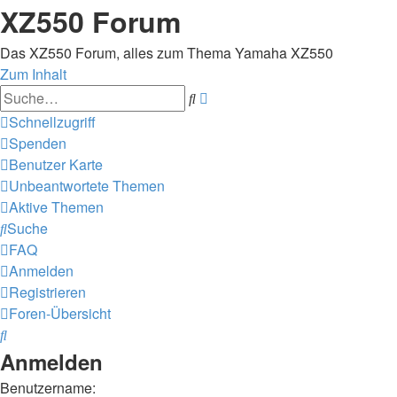
XZ550 Forum
Das XZ550 Forum, alles zum Thema Yamaha XZ550
Zum Inhalt
Erweiterte
Suche
Suche
Schnellzugriff
Spenden
Benutzer Karte
Unbeantwortete Themen
Aktive Themen
Suche
FAQ
Anmelden
Registrieren
Foren-Übersicht
Suche
Anmelden
Benutzername: