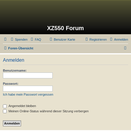
XZ550 Forum
Spenden
FAQ
Benutzer Karte
Registrieren
Anmelden
S
Foren-Übersicht
u
Anmelden
c
h
Benutzername:
e
Passwort:
Ich habe mein Passwort vergessen
Angemeldet bleiben
Meinen Online-Status während dieser Sitzung verbergen