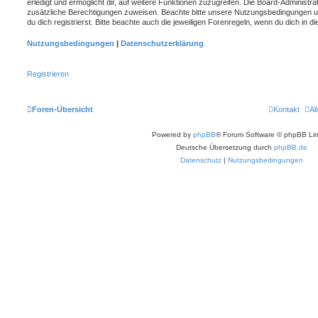
erledigt und ermöglicht dir, auf weitere Funktionen zuzugreifen. Die Board-Administra
zusätzliche Berechtigungen zuweisen. Beachte bitte unsere Nutzungsbedingungen 
du dich registrierst. Bitte beachte auch die jeweiligen Forenregeln, wenn du dich in
Nutzungsbedingungen
|
Datenschutzerklärung
Registrieren
Foren-Übersicht
Kontakt
Al
Powered by
phpBB
® Forum Software © phpBB Lim
Deutsche Übersetzung durch
phpBB.de
Datenschutz
|
Nutzungsbedingungen