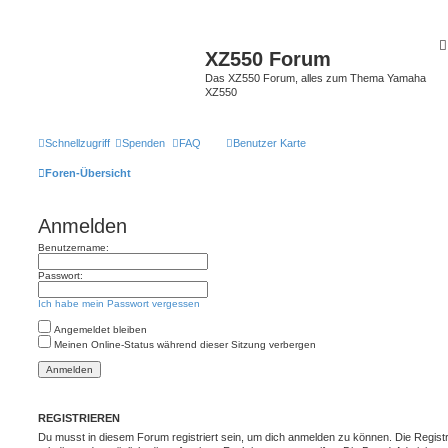
XZ550 Forum
Das XZ550 Forum, alles zum Thema Yamaha
XZ550
Schnellzugriff
Spenden
FAQ
Benutzer Karte
Foren-Übersicht
Anmelden
Benutzername:
Passwort:
Ich habe mein Passwort vergessen
Angemeldet bleiben
Meinen Online-Status während dieser Sitzung verbergen
REGISTRIEREN
Du musst in diesem Forum registriert sein, um dich anmelden zu können. Die Registr