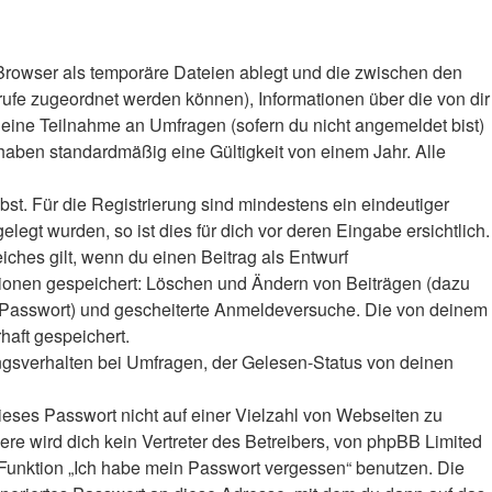
Browser als temporäre Dateien ablegt und die zwischen den
frufe zugeordnet werden können), Informationen über die von dir
deine Teilnahme an Umfragen (sofern du nicht angemeldet bist)
haben standardmäßig eine Gültigkeit von einem Jahr. Alle
bst. Für die Registrierung sind mindestens ein eindeutiger
gt wurden, so ist dies für dich vor deren Eingabe ersichtlich.
iches gilt, wenn du einen Beitrag als Entwurf
ktionen gespeichert: Löschen und Ändern von Beiträgen (dazu
r-Passwort) und gescheiterte Anmeldeversuche. Die von deinem
haft gespeichert.
ngsverhalten bei Umfragen, der Gelesen-Status von deinen
ieses Passwort nicht auf einer Vielzahl von Webseiten zu
e wird dich kein Vertreter des Betreibers, von phpBB Limited
e Funktion „Ich habe mein Passwort vergessen“ benutzen. Die