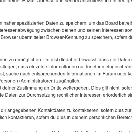
d deiner E-Mail-Adresse und sendet anschließend ein neu gen
n näher spezifizierten Daten zu speichern, um das Board betre
Interessenabwägung zwischen deinen und seinen Interessen sowie
rowser übermittelter Browser-Kennung zu speichern, sofern di
n zu ermöglichen. Du bist dir daher bewusst, dass die Daten dei
stlegen, dass einzelne Informationen nur für einen eingeschränkt
st, suche nach entsprechenden Informationen im Forum oder kon
 Personen (Administratoren) zugänglich.
 deiner Zustimmung an Dritte weitergeben. Dies gilt nicht, sof
die Daten zur Durchsetzung rechtlicher Interessen erforderlich si
 dir angegebenen Kontaktdaten zu kontaktieren, sofern dies zur
dich kontaktieren, sofern du dies in deinem persönlichen Bereich