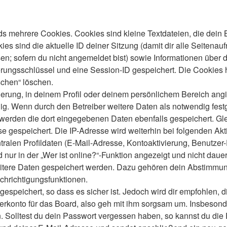
s mehrere Cookies. Cookies sind kleine Textdateien, die dein 
es sind die aktuelle ID deiner Sitzung (damit dir alle Seitenau
en; sofern du nicht angemeldet bist) sowie Informationen über 
ierungsschlüssel und eine Session-ID gespeichert. Die Cookies 
schen“ löschen.
ierung, in deinem Profil oder deinem persönlichem Bereich angi
 Wenn durch den Betreiber weitere Daten als notwendig festgele
o werden die dort eingegebenen Daten ebenfalls gespeichert. Gle
se gespeichert. Die IP-Adresse wird weiterhin bei folgenden A
ralen Profildaten (E-Mail-Adresse, Kontoaktivierung, Benutze
ur in der „Wer ist online?“-Funktion angezeigt und nicht dauer
weitere Daten gespeichert werden. Dazu gehören dein Abstimmu
chrichtigungsfunktionen.
speichert, so dass es sicher ist. Jedoch wird dir empfohlen, d
konto für das Board, also geh mit ihm sorgsam um. Insbesonder
n. Solltest du dein Passwort vergessen haben, so kannst du di