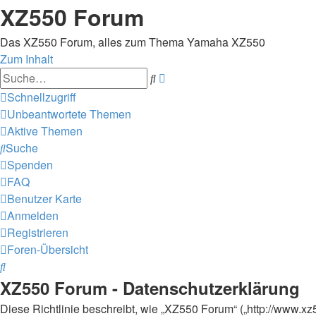
XZ550 Forum
Das XZ550 Forum, alles zum Thema Yamaha XZ550
Zum Inhalt
Erweiterte
Suche
Suche
Schnellzugriff
Unbeantwortete Themen
Aktive Themen
Suche
Spenden
FAQ
Benutzer Karte
Anmelden
Registrieren
Foren-Übersicht
Suche
XZ550 Forum - Datenschutzerklärung
Diese Richtlinie beschreibt, wie „XZ550 Forum“ („http://www.x