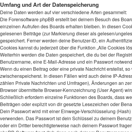
Umfang und Art der Datenspeicherung
Deine Daten werden auf vier verschiedene Arten gesammelt:
Die Forensoftware phpBB erstellt bei deinem Besuch des Board
einzelnen Aufrufen des Boards erhalten bleiben. In diesen Cooki
gelesenen Beiträge (zur Markierung dieser als gelesen/ungeles
gespeichert. Ferner werden deine Benutzer-ID, ein Authentifiz
Cookies kannst du jederzeit über die Funktion „Alle Cookies lö
Weiterhin werden die Daten gespeichert, die du bei der Registr
Benutzername, eine E-Mail-Adresse und ein Passwort notwendig.
Wenn du einen Beitrag oder eine private Nachricht erstellst, s
zwischenspeicherst. In diesen Fällen wird auch deine IP-Adres
zählen Private Nachrichten und Umfragen), Änderungen an zent
Browser übermittelte Browser-Kennzeichnung (User Agent) wird n
Schließlich erfordern einzelne Funktionen des Boards, dass 
Beiträgen oder explizit von dir gesetzte Lesezeichen oder Bena
Dein Passwort wird mit einer Einwege-Verschlüsselung (Hash) ge
verwenden. Das Passwort ist dein Schlüssel zu deinem Benutzer
oder ein Dritter berechtigterweise nach deinem Passwort frage