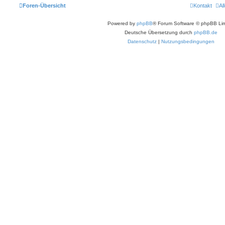
Foren-Übersicht
Kontakt
Al
Powered by
phpBB
® Forum Software © phpBB Lim
Deutsche Übersetzung durch
phpBB.de
Datenschutz
|
Nutzungsbedingungen