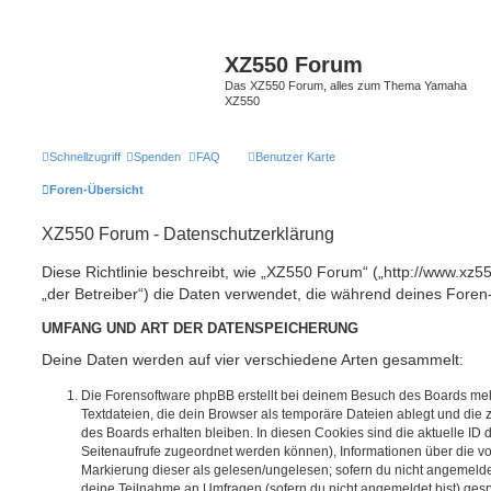
XZ550 Forum
Das XZ550 Forum, alles zum Thema Yamaha
XZ550
Schnellzugriff
Spenden
FAQ
Benutzer Karte
Foren-Übersicht
XZ550 Forum - Datenschutzerklärung
Diese Richtlinie beschreibt, wie „XZ550 Forum“ („http://www.xz5
„der Betreiber“) die Daten verwendet, die während deines For
UMFANG UND ART DER DATENSPEICHERUNG
Deine Daten werden auf vier verschiedene Arten gesammelt:
Die Forensoftware phpBB erstellt bei deinem Besuch des Boards meh
Textdateien, die dein Browser als temporäre Dateien ablegt und die
des Boards erhalten bleiben. In diesen Cookies sind die aktuelle ID d
Seitenaufrufe zugeordnet werden können), Informationen über die vo
Markierung dieser als gelesen/ungelesen; sofern du nicht angemeldet
deine Teilnahme an Umfragen (sofern du nicht angemeldet bist) ges