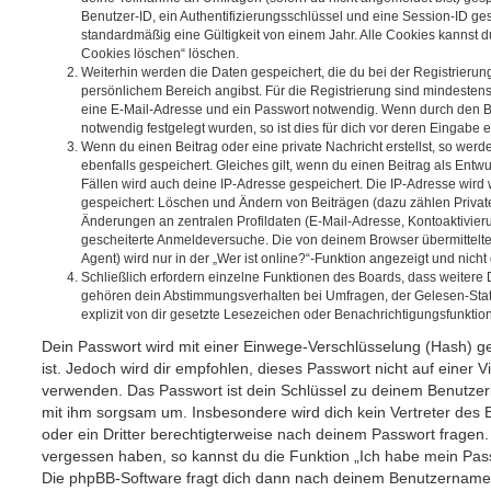
Benutzer-ID, ein Authentifizierungsschlüssel und eine Session-ID g
standardmäßig eine Gültigkeit von einem Jahr. Alle Cookies kannst du
Cookies löschen“ löschen.
Weiterhin werden die Daten gespeichert, die du bei der Registrierun
persönlichem Bereich angibst. Für die Registrierung sind mindesten
eine E-Mail-Adresse und ein Passwort notwendig. Wenn durch den Be
notwendig festgelegt wurden, so ist dies für dich vor deren Eingabe er
Wenn du einen Beitrag oder eine private Nachricht erstellst, so wer
ebenfalls gespeichert. Gleiches gilt, wenn du einen Beitrag als Entw
Fällen wird auch deine IP-Adresse gespeichert. Die IP-Adresse wird 
gespeichert: Löschen und Ändern von Beiträgen (dazu zählen Privat
Änderungen an zentralen Profildaten (E-Mail-Adresse, Kontoaktivier
gescheiterte Anmeldeversuche. Die von deinem Browser übermittel
Agent) wird nur in der „Wer ist online?“-Funktion angezeigt und nicht
Schließlich erfordern einzelne Funktionen des Boards, dass weitere
gehören dein Abstimmungsverhalten bei Umfragen, der Gelesen-Stat
explizit von dir gesetzte Lesezeichen oder Benachrichtigungsfunktio
Dein Passwort wird mit einer Einwege-Verschlüsselung (Hash) ge
ist. Jedoch wird dir empfohlen, dieses Passwort nicht auf einer 
verwenden. Das Passwort ist dein Schlüssel zu deinem Benutzer
mit ihm sorgsam um. Insbesondere wird dich kein Vertreter des 
oder ein Dritter berechtigterweise nach deinem Passwort fragen.
vergessen haben, so kannst du die Funktion „Ich habe mein Pas
Die phpBB-Software fragt dich dann nach deinem Benutzername