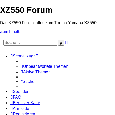
XZ550 Forum
Das XZ550 Forum, alles zum Thema Yamaha XZ550
Zum Inhalt
Erweiterte
Suche
Suche
Schnellzugriff
Unbeantwortete Themen
Aktive Themen
Suche
Spenden
FAQ
Benutzer Karte
Anmelden
Registrieren