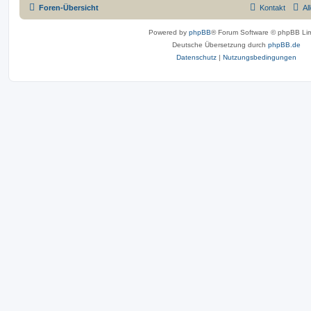
Foren-Übersicht
Kontakt
Al
Powered by
phpBB
® Forum Software © phpBB Lim
Deutsche Übersetzung durch
phpBB.de
Datenschutz
|
Nutzungsbedingungen