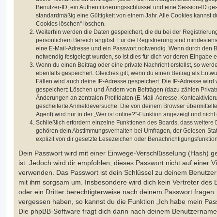
Benutzer-ID, ein Authentifizierungsschlüssel und eine Session-ID g
standardmäßig eine Gültigkeit von einem Jahr. Alle Cookies kannst du
Cookies löschen“ löschen.
Weiterhin werden die Daten gespeichert, die du bei der Registrierun
persönlichem Bereich angibst. Für die Registrierung sind mindesten
eine E-Mail-Adresse und ein Passwort notwendig. Wenn durch den Be
notwendig festgelegt wurden, so ist dies für dich vor deren Eingabe er
Wenn du einen Beitrag oder eine private Nachricht erstellst, so wer
ebenfalls gespeichert. Gleiches gilt, wenn du einen Beitrag als Entw
Fällen wird auch deine IP-Adresse gespeichert. Die IP-Adresse wird 
gespeichert: Löschen und Ändern von Beiträgen (dazu zählen Privat
Änderungen an zentralen Profildaten (E-Mail-Adresse, Kontoaktivier
gescheiterte Anmeldeversuche. Die von deinem Browser übermittel
Agent) wird nur in der „Wer ist online?“-Funktion angezeigt und nicht
Schließlich erfordern einzelne Funktionen des Boards, dass weitere
gehören dein Abstimmungsverhalten bei Umfragen, der Gelesen-Stat
explizit von dir gesetzte Lesezeichen oder Benachrichtigungsfunktio
Dein Passwort wird mit einer Einwege-Verschlüsselung (Hash) ge
ist. Jedoch wird dir empfohlen, dieses Passwort nicht auf einer 
verwenden. Das Passwort ist dein Schlüssel zu deinem Benutzer
mit ihm sorgsam um. Insbesondere wird dich kein Vertreter des 
oder ein Dritter berechtigterweise nach deinem Passwort fragen.
vergessen haben, so kannst du die Funktion „Ich habe mein Pas
Die phpBB-Software fragt dich dann nach deinem Benutzername