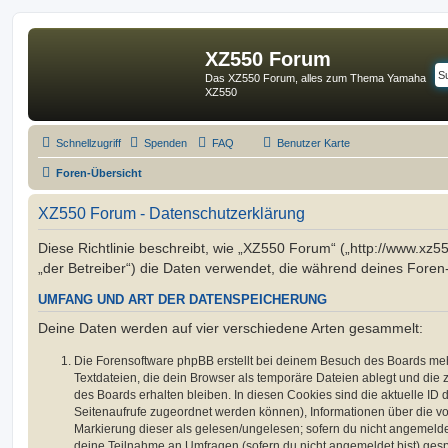
XZ550 Forum
Das XZ550 Forum, alles zum Thema Yamaha
XZ550
Schnellzugriff
Spenden
FAQ
Benutzer Karte
Foren-Übersicht
XZ550 Forum - Datenschutzerklärung
Diese Richtlinie beschreibt, wie „XZ550 Forum“ („http://www.xz5
„der Betreiber“) die Daten verwendet, die während deines For
UMFANG UND ART DER DATENSPEICHERUNG
Deine Daten werden auf vier verschiedene Arten gesammelt:
Die Forensoftware phpBB erstellt bei deinem Besuch des Boards meh
Textdateien, die dein Browser als temporäre Dateien ablegt und die
des Boards erhalten bleiben. In diesen Cookies sind die aktuelle ID d
Seitenaufrufe zugeordnet werden können), Informationen über die vo
Markierung dieser als gelesen/ungelesen; sofern du nicht angemeldet
deine Teilnahme an Umfragen (sofern du nicht angemeldet bist) ges