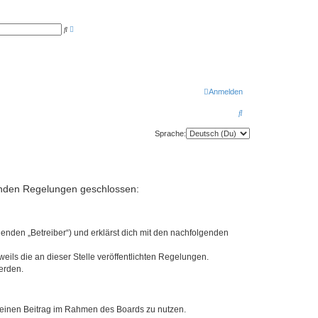
E
S
r
u
w
c
e
h
i
e
t
e
r
t
Anmelden
e
S
S
u
c
u
h
Sprache:
e
c
h
e
lgenden Regelungen geschlossen:
enden „Betreiber“) und erklärst dich mit den nachfolgenden
eils die an dieser Stelle veröffentlichten Regelungen.
erden.
, deinen Beitrag im Rahmen des Boards zu nutzen.