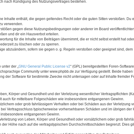
auch nach Kündigung des Nutzungsvertrages bestehen.
ine Inhalte enthält, die gegen geltendes Recht oder die guten Sitten verstoßen. Du 
 zu verwenden.
erstößen gegen diese Nutzungsbedingungen oder anderer im Board veröffentlichte
ßen und dir ein Hausverbot erteilen.
ortung für die Inhalte von Beiträgen übernimmt, die er nicht selbst erstellt hat od
jederzeit zu löschen oder zu sperren.
räge abzuändern, sofern sie gegen o. g. Regeln verstoßen oder geeignet sind, dem
 unter der „
GNU General Public License v2
“ (GPL) bereitgestellten Foren-Softwa
chsprachige Community unter www.phpbb.de zur Verfügung gestellt. Beide haben ke
g der Software für bestimmte Zwecke nicht untersagen oder auf Inhalte fremder F
ben, Körper und Gesundheit und der Verletzung wesentlicher Vertragspflichten (Kard
gilt auch für mittelbare Folgeschäden wie insbesondere entgangenen Gewinn.
ätzlichem oder grob fahrlässigem Verhalten oder bei Schäden aus der Verletzung 
 die bei Vertragsschluss typischerweise vorhersehbaren Schäden und im übrigen de
wie insbesondere entgangenen Gewinn.
erletzung von Leben, Körper und Gesundheit oder vorsätzlichem oder grob fahrläs
der Höhe nach auf die vertragstypischen Durchschnittsschäden begrenzt. Dies gi