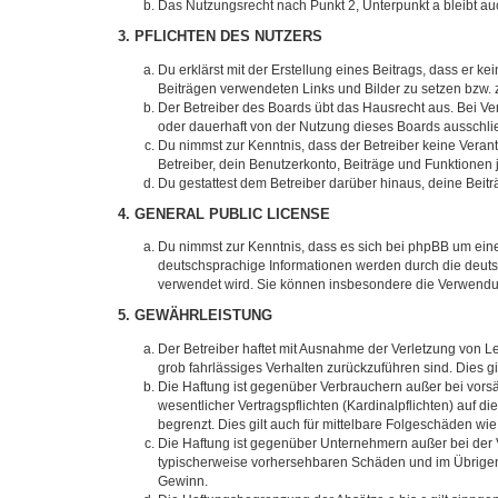
Das Nutzungsrecht nach Punkt 2, Unterpunkt a bleibt 
3. PFLICHTEN DES NUTZERS
Du erklärst mit der Erstellung eines Beitrags, dass er ke
Beiträgen verwendeten Links und Bilder zu setzen bzw.
Der Betreiber des Boards übt das Hausrecht aus. Bei V
oder dauerhaft von der Nutzung dieses Boards ausschlie
Du nimmst zur Kenntnis, dass der Betreiber keine Verantw
Betreiber, dein Benutzerkonto, Beiträge und Funktionen 
Du gestattest dem Betreiber darüber hinaus, deine Beit
4. GENERAL PUBLIC LICENSE
Du nimmst zur Kenntnis, dass es sich bei phpBB um eine
deutschsprachige Informationen werden durch die deuts
verwendet wird. Sie können insbesondere die Verwendun
5. GEWÄHRLEISTUNG
Der Betreiber haftet mit Ausnahme der Verletzung von Le
grob fahrlässiges Verhalten zurückzuführen sind. Dies 
Die Haftung ist gegenüber Verbrauchern außer bei vors
wesentlicher Vertragspflichten (Kardinalpflichten) auf
begrenzt. Dies gilt auch für mittelbare Folgeschäden 
Die Haftung ist gegenüber Unternehmern außer bei der V
typischerweise vorhersehbaren Schäden und im Übrigen 
Gewinn.