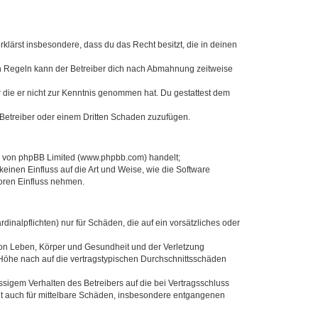
erklärst insbesondere, dass du das Recht besitzt, die in deinen
n Regeln kann der Betreiber dich nach Abmahnung zeitweise
er die er nicht zur Kenntnis genommen hat. Du gestattest dem
 Betreiber oder einem Dritten Schaden zuzufügen.
re von phpBB Limited (www.phpbb.com) handelt;
inen Einfluss auf die Art und Weise, wie die Software
oren Einfluss nehmen.
inalpflichten) nur für Schäden, die auf ein vorsätzliches oder
von Leben, Körper und Gesundheit und der Verletzung
r Höhe nach auf die vertragstypischen Durchschnittsschäden
sigem Verhalten des Betreibers auf die bei Vertragsschluss
lt auch für mittelbare Schäden, insbesondere entgangenen