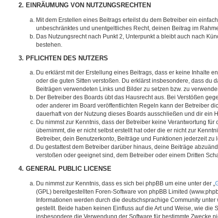
2. EINRÄUMUNG VON NUTZUNGSRECHTEN
Mit dem Erstellen eines Beitrags erteilst du dem Betreiber ein einfach
unbeschränktes und unentgeltliches Recht, deinen Beitrag im Rahm
Das Nutzungsrecht nach Punkt 2, Unterpunkt a bleibt auch nach Kü
bestehen.
3. PFLICHTEN DES NUTZERS
Du erklärst mit der Erstellung eines Beitrags, dass er keine Inhalte e
oder die guten Sitten verstoßen. Du erklärst insbesondere, dass du da
Beiträgen verwendeten Links und Bilder zu setzen bzw. zu verwende
Der Betreiber des Boards übt das Hausrecht aus. Bei Verstößen g
oder anderer im Board veröffentlichten Regeln kann der Betreiber 
dauerhaft von der Nutzung dieses Boards ausschließen und dir ein H
Du nimmst zur Kenntnis, dass der Betreiber keine Verantwortung für d
übernimmt, die er nicht selbst erstellt hat oder die er nicht zur Ken
Betreiber, dein Benutzerkonto, Beiträge und Funktionen jederzeit zu 
Du gestattest dem Betreiber darüber hinaus, deine Beiträge abzuände
verstoßen oder geeignet sind, dem Betreiber oder einem Dritten Sc
4. GENERAL PUBLIC LICENSE
Du nimmst zur Kenntnis, dass es sich bei phpBB um eine unter der „
G
(GPL) bereitgestellten Foren-Software von phpBB Limited (www.php
Informationen werden durch die deutschsprachige Community unter
gestellt. Beide haben keinen Einfluss auf die Art und Weise, wie die
insbesondere die Verwendung der Software für bestimmte Zwecke nic