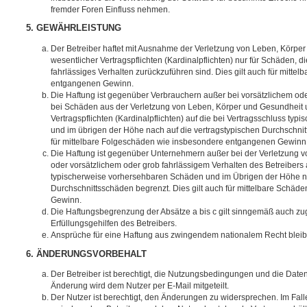
fremder Foren Einfluss nehmen.
5. GEWÄHRLEISTUNG
Der Betreiber haftet mit Ausnahme der Verletzung von Leben, Körpe
wesentlicher Vertragspflichten (Kardinalpflichten) nur für Schäden, di
fahrlässiges Verhalten zurückzuführen sind. Dies gilt auch für mitt
entgangenen Gewinn.
Die Haftung ist gegenüber Verbrauchern außer bei vorsätzlichem ode
bei Schäden aus der Verletzung von Leben, Körper und Gesundheit u
Vertragspflichten (Kardinalpflichten) auf die bei Vertragsschluss t
und im übrigen der Höhe nach auf die vertragstypischen Durchschnit
für mittelbare Folgeschäden wie insbesondere entgangenen Gewinn
Die Haftung ist gegenüber Unternehmern außer bei der Verletzung 
oder vorsätzlichem oder grob fahrlässigem Verhalten des Betreibers 
typischerweise vorhersehbaren Schäden und im Übrigen der Höhe na
Durchschnittsschäden begrenzt. Dies gilt auch für mittelbare Schä
Gewinn.
Die Haftungsbegrenzung der Absätze a bis c gilt sinngemäß auch zug
Erfüllungsgehilfen des Betreibers.
Ansprüche für eine Haftung aus zwingendem nationalem Recht bleib
6. ÄNDERUNGSVORBEHALT
Der Betreiber ist berechtigt, die Nutzungsbedingungen und die Date
Änderung wird dem Nutzer per E-Mail mitgeteilt.
Der Nutzer ist berechtigt, den Änderungen zu widersprechen. Im Fall