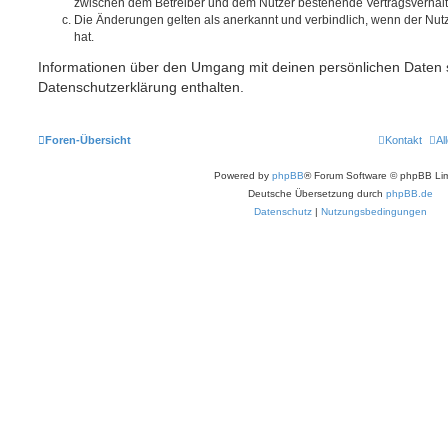
zwischen dem Betreiber und dem Nutzer bestehende Vertragsverhältni
Die Änderungen gelten als anerkannt und verbindlich, wenn der Nu
hat.
Informationen über den Umgang mit deinen persönlichen Daten s
Datenschutzerklärung enthalten.
Foren-Übersicht
Kontakt
Al
Powered by
phpBB
® Forum Software © phpBB Lim
Deutsche Übersetzung durch
phpBB.de
Datenschutz
|
Nutzungsbedingungen