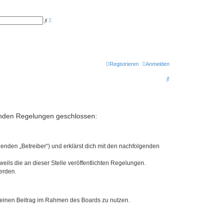
E
S
r
u
w
c
e
h
i
e
t
e
r
t
Registrieren
Anmelden
e
S
S
u
c
u
h
e
c
h
lgenden Regelungen geschlossen:
e
enden „Betreiber“) und erklärst dich mit den nachfolgenden
eils die an dieser Stelle veröffentlichten Regelungen.
erden.
, deinen Beitrag im Rahmen des Boards zu nutzen.