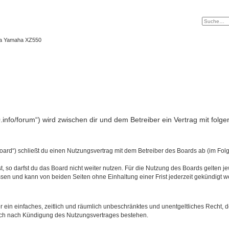
ma Yamaha XZ550
.info/forum“) wird zwischen dir und dem Betreiber ein Vertrag mit fo
oard“) schließt du einen Nutzungsvertrag mit dem Betreiber des Boards ab (im Folg
 so darfst du das Board nicht weiter nutzen. Für die Nutzung des Boards gelten jew
sen und kann von beiden Seiten ohne Einhaltung einer Frist jederzeit gekündigt w
ber ein einfaches, zeitlich und räumlich unbeschränktes und unentgeltliches Recht
auch nach Kündigung des Nutzungsvertrages bestehen.