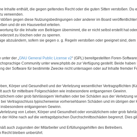
ine Inhalte enthält, die gegen geltendes Recht oder die guten Sitten verstoßen. Du 
 zu verwenden.
erstößen gegen diese Nutzungsbedingungen oder anderer im Board veröffentlichte
ßen und dir ein Hausverbot erteilen.
ortung für die Inhalte von Beiträgen übernimmt, die er nicht selbst erstellt hat od
jederzeit zu löschen oder zu sperren.
räge abzuändern, sofern sie gegen o. g. Regeln verstoßen oder geeignet sind, dem
 unter der „
GNU General Public License v2
“ (GPL) bereitgestellten Foren-Softwa
chsprachige Community unter www.phpbb.de zur Verfügung gestellt. Beide haben ke
g der Software für bestimmte Zwecke nicht untersagen oder auf Inhalte fremder F
ben, Körper und Gesundheit und der Verletzung wesentlicher Vertragspflichten (Kard
gilt auch für mittelbare Folgeschäden wie insbesondere entgangenen Gewinn.
ätzlichem oder grob fahrlässigem Verhalten oder bei Schäden aus der Verletzung 
 die bei Vertragsschluss typischerweise vorhersehbaren Schäden und im übrigen de
wie insbesondere entgangenen Gewinn.
erletzung von Leben, Körper und Gesundheit oder vorsätzlichem oder grob fahrläs
der Höhe nach auf die vertragstypischen Durchschnittsschäden begrenzt. Dies gi
mäß auch zugunsten der Mitarbeiter und Erfüllungsgehilfen des Betreibers.
 Recht bleiben unberührt.