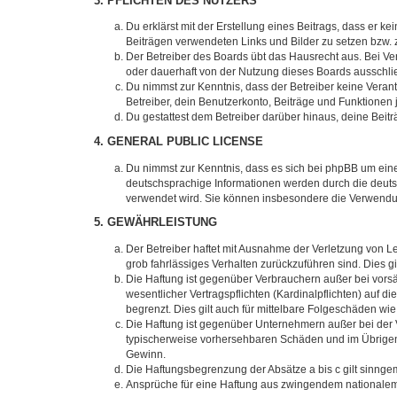
3. PFLICHTEN DES NUTZERS
Du erklärst mit der Erstellung eines Beitrags, dass er ke
Beiträgen verwendeten Links und Bilder zu setzen bzw.
Der Betreiber des Boards übt das Hausrecht aus. Bei V
oder dauerhaft von der Nutzung dieses Boards ausschlie
Du nimmst zur Kenntnis, dass der Betreiber keine Verantw
Betreiber, dein Benutzerkonto, Beiträge und Funktionen 
Du gestattest dem Betreiber darüber hinaus, deine Beit
4. GENERAL PUBLIC LICENSE
Du nimmst zur Kenntnis, dass es sich bei phpBB um eine
deutschsprachige Informationen werden durch die deuts
verwendet wird. Sie können insbesondere die Verwendun
5. GEWÄHRLEISTUNG
Der Betreiber haftet mit Ausnahme der Verletzung von Le
grob fahrlässiges Verhalten zurückzuführen sind. Dies 
Die Haftung ist gegenüber Verbrauchern außer bei vors
wesentlicher Vertragspflichten (Kardinalpflichten) auf
begrenzt. Dies gilt auch für mittelbare Folgeschäden 
Die Haftung ist gegenüber Unternehmern außer bei der V
typischerweise vorhersehbaren Schäden und im Übrigen 
Gewinn.
Die Haftungsbegrenzung der Absätze a bis c gilt sinnge
Ansprüche für eine Haftung aus zwingendem nationalem