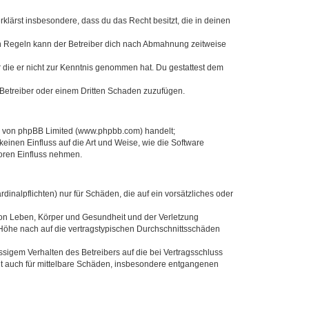
erklärst insbesondere, dass du das Recht besitzt, die in deinen
n Regeln kann der Betreiber dich nach Abmahnung zeitweise
er die er nicht zur Kenntnis genommen hat. Du gestattest dem
 Betreiber oder einem Dritten Schaden zuzufügen.
re von phpBB Limited (www.phpbb.com) handelt;
inen Einfluss auf die Art und Weise, wie die Software
oren Einfluss nehmen.
inalpflichten) nur für Schäden, die auf ein vorsätzliches oder
von Leben, Körper und Gesundheit und der Verletzung
r Höhe nach auf die vertragstypischen Durchschnittsschäden
sigem Verhalten des Betreibers auf die bei Vertragsschluss
lt auch für mittelbare Schäden, insbesondere entgangenen