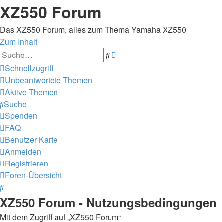
XZ550 Forum
Das XZ550 Forum, alles zum Thema Yamaha XZ550
Zum Inhalt
Erweiterte
Suche
Suche
Schnellzugriff
Unbeantwortete Themen
Aktive Themen
Suche
Spenden
FAQ
Benutzer Karte
Anmelden
Registrieren
Foren-Übersicht
Suche
XZ550 Forum - Nutzungsbedingungen
Mit dem Zugriff auf „XZ550 Forum“