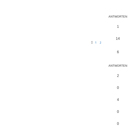
ANTWORTEN
1
14
1
2
6
ANTWORTEN
2
0
4
0
0