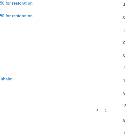
0 for restoration
4
0 for restoration
0
3
0
0
2
inhahn
1
9
13
1
2
8
1