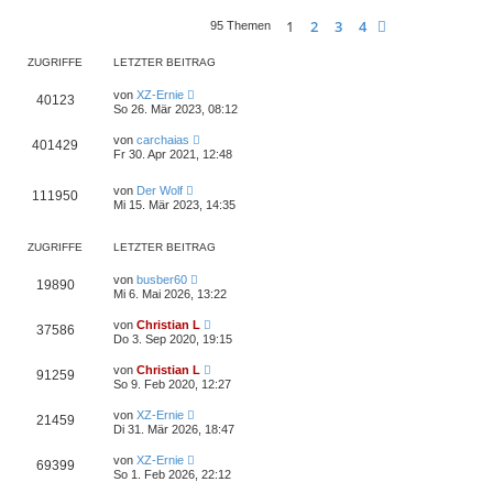
e
t
r
1
2
3
4
Nächste
95 Themen
r
B
a
e
g
i
ZUGRIFFE
LETZTER BEITRAG
t
r
von
XZ-Ernie
a
40123
So 26. Mär 2023, 08:12
g
von
carchaias
401429
Fr 30. Apr 2021, 12:48
von
Der Wolf
111950
Mi 15. Mär 2023, 14:35
ZUGRIFFE
LETZTER BEITRAG
von
busber60
19890
Mi 6. Mai 2026, 13:22
von
Christian L
37586
Do 3. Sep 2020, 19:15
von
Christian L
91259
So 9. Feb 2020, 12:27
von
XZ-Ernie
21459
Di 31. Mär 2026, 18:47
von
XZ-Ernie
69399
So 1. Feb 2026, 22:12