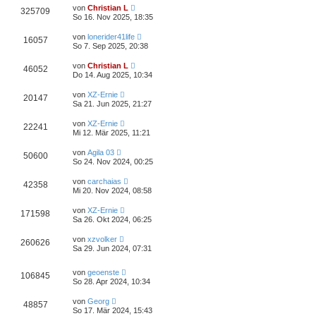
von
Christian L
325709
So 16. Nov 2025, 18:35
von
lonerider41life
16057
So 7. Sep 2025, 20:38
von
Christian L
46052
Do 14. Aug 2025, 10:34
von
XZ-Ernie
20147
Sa 21. Jun 2025, 21:27
von
XZ-Ernie
22241
Mi 12. Mär 2025, 11:21
von
Agila 03
50600
So 24. Nov 2024, 00:25
von
carchaias
42358
Mi 20. Nov 2024, 08:58
von
XZ-Ernie
171598
Sa 26. Okt 2024, 06:25
von
xzvolker
260626
Sa 29. Jun 2024, 07:31
von
geoenste
106845
So 28. Apr 2024, 10:34
von
Georg
48857
So 17. Mär 2024, 15:43