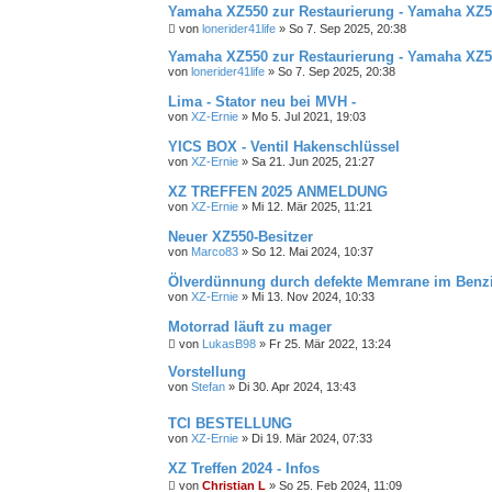
Yamaha XZ550 zur Restaurierung - Yamaha XZ55
von
lonerider41life
»
So 7. Sep 2025, 20:38
Yamaha XZ550 zur Restaurierung - Yamaha XZ55
von
lonerider41life
»
So 7. Sep 2025, 20:38
Lima - Stator neu bei MVH -
von
XZ-Ernie
»
Mo 5. Jul 2021, 19:03
YICS BOX - Ventil Hakenschlüssel
von
XZ-Ernie
»
Sa 21. Jun 2025, 21:27
XZ TREFFEN 2025 ANMELDUNG
von
XZ-Ernie
»
Mi 12. Mär 2025, 11:21
Neuer XZ550-Besitzer
von
Marco83
»
So 12. Mai 2024, 10:37
Ölverdünnung durch defekte Memrane im Benz
von
XZ-Ernie
»
Mi 13. Nov 2024, 10:33
Motorrad läuft zu mager
von
LukasB98
»
Fr 25. Mär 2022, 13:24
Vorstellung
von
Stefan
»
Di 30. Apr 2024, 13:43
TCI BESTELLUNG
von
XZ-Ernie
»
Di 19. Mär 2024, 07:33
XZ Treffen 2024 - Infos
von
Christian L
»
So 25. Feb 2024, 11:09