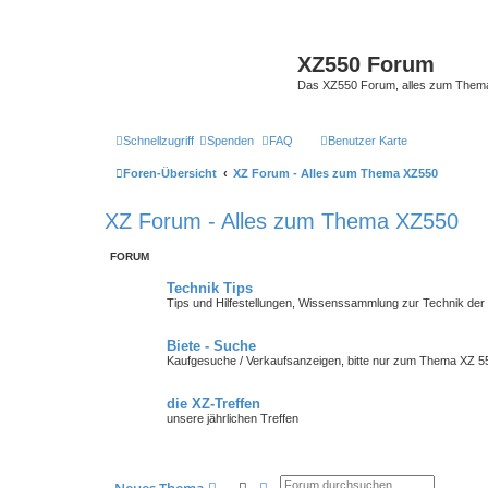
XZ550 Forum
Das XZ550 Forum, alles zum The
Schnellzugriff
Spenden
FAQ
Benutzer Karte
Foren-Übersicht
XZ Forum - Alles zum Thema XZ550
XZ Forum - Alles zum Thema XZ550
FORUM
Technik Tips
Tips und Hilfestellungen, Wissenssammlung zur Technik der
Biete - Suche
Kaufgesuche / Verkaufsanzeigen, bitte nur zum Thema XZ 5
die XZ-Treffen
unsere jährlichen Treffen
Suche
Erweiterte Suche
Neues Thema