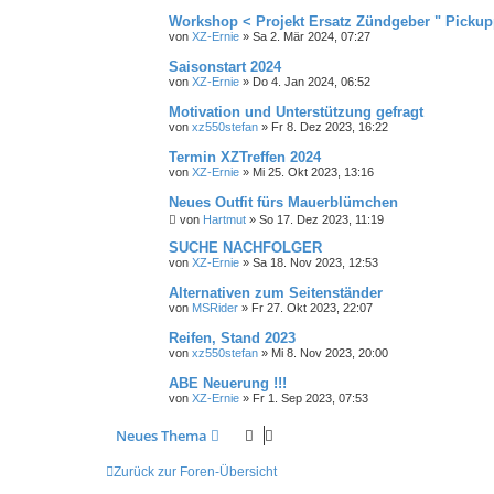
Workshop < Projekt Ersatz Zündgeber " Pickup
von
XZ-Ernie
»
Sa 2. Mär 2024, 07:27
Saisonstart 2024
von
XZ-Ernie
»
Do 4. Jan 2024, 06:52
Motivation und Unterstützung gefragt
von
xz550stefan
»
Fr 8. Dez 2023, 16:22
Termin XZTreffen 2024
von
XZ-Ernie
»
Mi 25. Okt 2023, 13:16
Neues Outfit fürs Mauerblümchen
von
Hartmut
»
So 17. Dez 2023, 11:19
SUCHE NACHFOLGER
von
XZ-Ernie
»
Sa 18. Nov 2023, 12:53
Alternativen zum Seitenständer
von
MSRider
»
Fr 27. Okt 2023, 22:07
Reifen, Stand 2023
von
xz550stefan
»
Mi 8. Nov 2023, 20:00
ABE Neuerung !!!
von
XZ-Ernie
»
Fr 1. Sep 2023, 07:53
Neues Thema
Zurück zur Foren-Übersicht