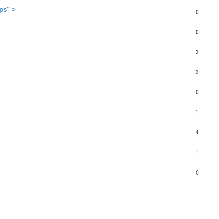
ps" >
0
0
3
3
0
1
4
1
0