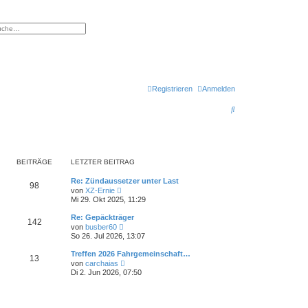
eiterte Suche
Registrieren
Anmelden
S
u
c
h
BEITRÄGE
LETZTER BEITRAG
e
Re: Zündaussetzer unter Last
98
N
von
XZ-Ernie
e
Mi 29. Okt 2025, 11:29
u
e
Re: Gepäckträger
142
s
N
von
busber60
t
e
So 26. Jul 2026, 13:07
e
u
r
e
Treffen 2026 Fahrgemeinschaft…
B
13
s
N
e
von
carchaias
t
e
i
Di 2. Jun 2026, 07:50
e
u
t
r
e
r
B
s
a
e
t
g
i