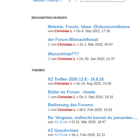
BEKANNTMACHUNGEN
Website, Forum, Ideen -Diskussionsthema
von
Christian L
»
Do 8. Sep 2022, 17:30
der Forum-Mitmachthread
von
Christian L
»
So 1. Mär 2020, 20:47
Wunschliste???
von
Christian L
»
Do 30. Jan 2020, 21:37
THEMEN
XZ Treffen 2026 13.8.- 16.8.26
von
Christian L
»
So 24. Aug 2025, 15:56
Bilder im Forum - howto
von
Christian L
»
Do 3. Sep 2020, 19:15
Bedienung des Forums
von
Christian L
»
Mi 5. Feb 2020, 19:26
Re: Vergaser, vielleicht kennst du jemanden.....
von
XZ-Ernie
»
Di 31. Mär 2026, 18:47
XZ Geschichten
von
XZ-Ernie
»
So 1. Feb 2026, 22:12