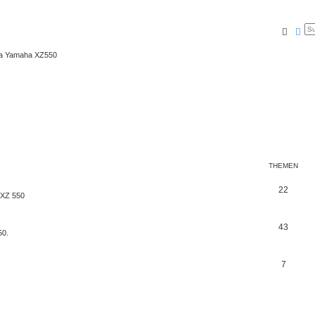
Suche
Erw
ma Yamaha XZ550
THEMEN
22
 XZ 550
43
50.
7