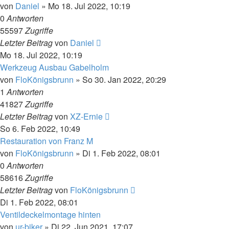
von
Daniel
»
Mo 18. Jul 2022, 10:19
0
Antworten
55597
Zugriffe
Letzter Beitrag
von
Daniel
Mo 18. Jul 2022, 10:19
Werkzeug Ausbau Gabelholm
von
FloKönigsbrunn
»
So 30. Jan 2022, 20:29
1
Antworten
41827
Zugriffe
Letzter Beitrag
von
XZ-Ernie
So 6. Feb 2022, 10:49
Restauration von Franz M
von
FloKönigsbrunn
»
Di 1. Feb 2022, 08:01
0
Antworten
58616
Zugriffe
Letzter Beitrag
von
FloKönigsbrunn
Di 1. Feb 2022, 08:01
Ventildeckelmontage hinten
von
ur-biker
»
Di 22. Jun 2021, 17:07