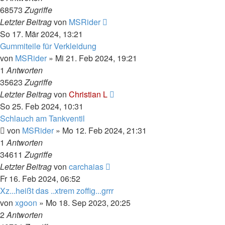
68573
Zugriffe
Letzter Beitrag
von
MSRider
So 17. Mär 2024, 13:21
Gummiteile für Verkleidung
von
MSRider
»
Mi 21. Feb 2024, 19:21
1
Antworten
35623
Zugriffe
Letzter Beitrag
von
Christian L
So 25. Feb 2024, 10:31
Schlauch am Tankventil
von
MSRider
»
Mo 12. Feb 2024, 21:31
1
Antworten
34611
Zugriffe
Letzter Beitrag
von
carchaias
Fr 16. Feb 2024, 06:52
Xz...heißt das ..xtrem zoffig...grrr
von
xgoon
»
Mo 18. Sep 2023, 20:25
2
Antworten