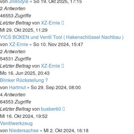
von
JilleStyle
»
So 19. Okt 2025, 17:15
2
Antworten
46553
Zugriffe
Letzter Beitrag
von
XZ-Ernie
Mi 29. Okt 2025, 11:29
YICS BOXEN und Ventil Tool ( Hakenschlüssel Nachbau )
von
XZ-Ernie
»
So 10. Nov 2024, 15:47
2
Antworten
54531
Zugriffe
Letzter Beitrag
von
XZ-Ernie
Mo 16. Jun 2025, 20:43
Blinker Rückstellung ?
von
Hartmut
»
So 29. Sep 2024, 08:00
4
Antworten
64553
Zugriffe
Letzter Beitrag
von
busber60
Mi 16. Okt 2024, 19:52
Ventilwerkzeug
von
Niedersachse
»
Mi 2. Okt 2024, 16:18