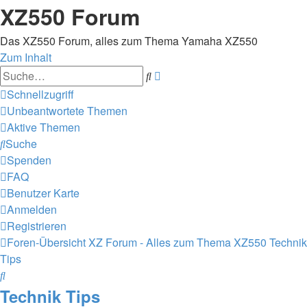
XZ550 Forum
Das XZ550 Forum, alles zum Thema Yamaha XZ550
Zum Inhalt
Erweiterte
Suche
Suche
Schnellzugriff
Unbeantwortete Themen
Aktive Themen
Suche
Spenden
FAQ
Benutzer Karte
Anmelden
Registrieren
Foren-Übersicht
XZ Forum - Alles zum Thema XZ550
Technik
Tips
Suche
Technik Tips