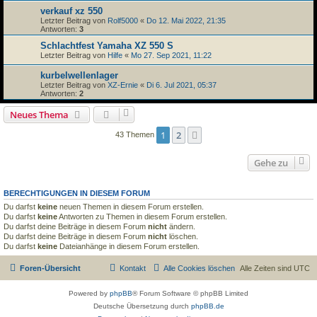
verkauf xz 550
Letzter Beitrag von
Rolf5000
«
Do 12. Mai 2022, 21:35
Antworten:
3
Schlachtfest Yamaha XZ 550 S
Letzter Beitrag von
Hilfe
«
Mo 27. Sep 2021, 11:22
kurbelwellenlager
Letzter Beitrag von
XZ-Ernie
«
Di 6. Jul 2021, 05:37
Antworten:
2
Neues Thema
1
2
Nächste
43 Themen
Gehe zu
BERECHTIGUNGEN IN DIESEM FORUM
Du darfst
keine
neuen Themen in diesem Forum erstellen.
Du darfst
keine
Antworten zu Themen in diesem Forum erstellen.
Du darfst deine Beiträge in diesem Forum
nicht
ändern.
Du darfst deine Beiträge in diesem Forum
nicht
löschen.
Du darfst
keine
Dateianhänge in diesem Forum erstellen.
Foren-Übersicht
Kontakt
Alle Cookies löschen
Alle Zeiten sind
UTC
Powered by
phpBB
® Forum Software © phpBB Limited
Deutsche Übersetzung durch
phpBB.de