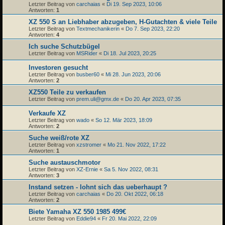
Letzter Beitrag von
carchaias
«
Di 19. Sep 2023, 10:06
Antworten:
1
XZ 550 S an Liebhaber abzugeben, H-Gutachten & viele Teile
Letzter Beitrag von
Textmechanikerin
«
Do 7. Sep 2023, 22:20
Antworten:
4
Ich suche Schutzbügel
Letzter Beitrag von
MSRider
«
Di 18. Jul 2023, 20:25
Investoren gesucht
Letzter Beitrag von
busber60
«
Mi 28. Jun 2023, 20:06
Antworten:
2
XZ550 Teile zu verkaufen
Letzter Beitrag von
prem.uli@gmx.de
«
Do 20. Apr 2023, 07:35
Verkaufe XZ
Letzter Beitrag von
wado
«
So 12. Mär 2023, 18:09
Antworten:
2
Suche weiß/rote XZ
Letzter Beitrag von
xzstromer
«
Mo 21. Nov 2022, 17:22
Antworten:
1
Suche austauschmotor
Letzter Beitrag von
XZ-Ernie
«
Sa 5. Nov 2022, 08:31
Antworten:
3
Instand setzen - lohnt sich das ueberhaupt ?
Letzter Beitrag von
carchaias
«
Do 20. Okt 2022, 06:18
Antworten:
2
Biete Yamaha XZ 550 1985 499€
Letzter Beitrag von
Eddie94
«
Fr 20. Mai 2022, 22:09