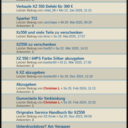
Verkaufe XZ 550 Defekt für 300 €
Letzter Beitrag von
r.thiel_58
«
Mo 12. Jan 2026, 11:15
Sparker TCI
Letzter Beitrag von
carchaias
«
Mi 28. Mai 2025, 09:29
Antworten:
2
Xz550 und viele Teile zu verschenken
Letzter Beitrag von
Arno
«
So 25. Mai 2025, 17:07
XZ550 zu verschenken
Letzter Beitrag von
Karl53
«
Sa 22. Mär 2025, 14:21
Antworten:
1
XZ 550 / 64PS Farbe Silber abzugeben
Letzter Beitrag von
busber60
«
Di 11. Mär 2025, 17:30
Antworten:
2
6 XZ abzugeben
Letzter Beitrag von
busber60
«
So 29. Dez 2024, 12:18
Abzugeben
Letzter Beitrag von
Christian L
«
So 25. Feb 2024, 11:13
Antworten:
1
Gummiteile für Verkleidung
Letzter Beitrag von
Christian L
«
So 25. Feb 2024, 10:32
Antworten:
1
Orignales Service Handbuch für XZ550
Letzter Beitrag von
XZ-Ernie
«
Sa 25. Nov 2023, 09:59
Antworten:
3
Unterdruckdose? Am Vergaser