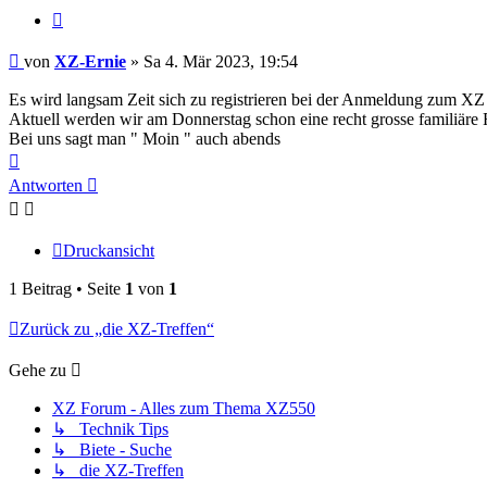
Zitieren
Beitrag
von
XZ-Ernie
»
Sa 4. Mär 2023, 19:54
Es wird langsam Zeit sich zu registrieren bei der Anmeldung zum XZ 
Aktuell werden wir am Donnerstag schon eine recht grosse familiäre 
Bei uns sagt man " Moin " auch abends
Nach
oben
Antworten
Druckansicht
1 Beitrag • Seite
1
von
1
Zurück zu „die XZ-Treffen“
Gehe zu
XZ Forum - Alles zum Thema XZ550
↳ Technik Tips
↳ Biete - Suche
↳ die XZ-Treffen