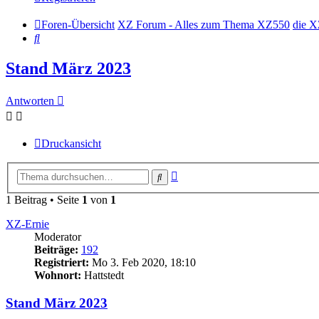
Foren-Übersicht
XZ Forum - Alles zum Thema XZ550
die X
Suche
Stand März 2023
Antworten
Druckansicht
Erweiterte
Suche
Suche
1 Beitrag • Seite
1
von
1
XZ-Ernie
Moderator
Beiträge:
192
Registriert:
Mo 3. Feb 2020, 18:10
Wohnort:
Hattstedt
Stand März 2023