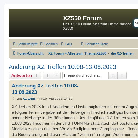
XZ550 Forum
Das XZ550 Forum, alles zum Thema Yamaha
XZ550
Schnellzugriff
Spenden
FAQ
Benutzer Karte
Foren-Übersicht
XZ Forum - Alles zum Thema XZ550
die XZ-Treffen
Änderung XZ Treffen 10.08-13.08.2023
Suche
Erweit
Antworten
Änderung XZ Treffen 10.08-
13.08.2023
B
von
XZ-Ernie
»
Fr 10. Mär 2023, 14:10
e
i
XZ Treffen 2023 Info ! Nachdem es Unstimmigkeiten mit der im Augus
t
erfolgten Terminvergabe mit der Herberge in Friedrichstadt gab konnte 
r
a
andere Herberge in der Nähe finden . Das diesjährige XZ Treffen vom 1
g
13.08.2023 findet nun in der JHB TÖNNING statt. Auch dort besteht di
Möglichkeit eines örtlichen WoMo Stellplatz oder Campingplatz . Jedoc
die Reservierung auf diesen Plätzen " zeitnah " erfolgen. Auch hier sin