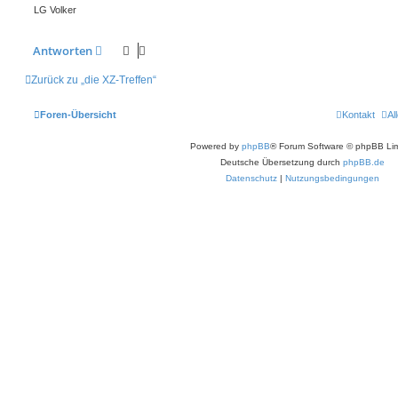
LG Volker
Antworten
Zurück zu „die XZ-Treffen“
Foren-Übersicht
Kontakt
Al
Powered by
phpBB
® Forum Software © phpBB Lim
Deutsche Übersetzung durch
phpBB.de
Datenschutz
|
Nutzungsbedingungen