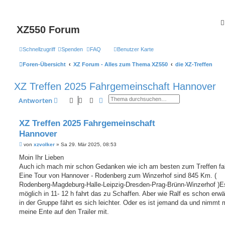
XZ550 Forum
Schnellzugriff
Spenden
FAQ
Benutzer Karte
Foren-Übersicht
XZ Forum - Alles zum Thema XZ550
die XZ-Treffen
XZ Treffen 2025 Fahrgemeinschaft Hannover
Suche
Erweiterte Suche
Antworten
XZ Treffen 2025 Fahrgemeinschaft
Hannover
B
von
xzvolker
»
Sa 29. Mär 2025, 08:53
e
i
Moin Ihr Lieben
t
Auch ich mach mir schon Gedanken wie ich am besten zum Treffen fa
r
a
Eine Tour von Hannover - Rodenberg zum Winzerhof sind 845 Km. (
g
Rodenberg-Magdeburg-Halle-Leipzig-Dresden-Prag-Brünn-Winzerhof )Es
möglich in 11- 12 h fahrt das zu Schaffen. Aber wie Ralf es schon erwä
in der Gruppe fährt es sich leichter. Oder es ist jemand da und nimmt
meine Ente auf den Trailer mit.