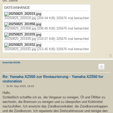
Gh. Duma
DATEIANHÄNGE
20250825_202019.jpg (204.04 KiB) 325676 mal betrachtet
20250825_201958.jpg (208.45 KiB) 325676 mal betrachtet
20250825_201939.jpg (218.07 KiB) 325676 mal betrachtet
20250825_201932.jpg (213.45 KiB) 325676 mal betrachtet
lonerider41life
Re: Yamaha XZ550 zur Restaurierung - Yamaha XZ550 for
restoration
B
Di 30. Sep 2025, 19:43
e
i
Hallo,
t
Schließlich schaffte ich es, die Vergaser zu reinigen, Öl und Ölfilter zu
r
a
wechseln, die Bremsen zu reinigen und zu überprüfen und Kühlmittel
g
nachzufüllen. Ich ersetzte das Zündkerzenkabel, die Zündkerzenkappen
und die Zündkerzen. Ich reparierte den Drehzahlmesser und reinigte den