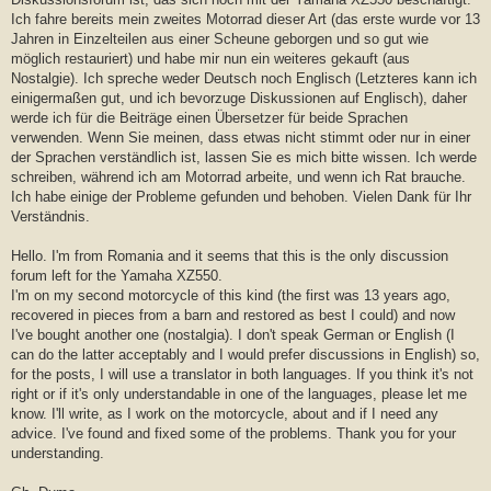
r
a
Ich fahre bereits mein zweites Motorrad dieser Art (das erste wurde vor 13
g
Jahren in Einzelteilen aus einer Scheune geborgen und so gut wie
möglich restauriert) und habe mir nun ein weiteres gekauft (aus
Nostalgie). Ich spreche weder Deutsch noch Englisch (Letzteres kann ich
einigermaßen gut, und ich bevorzuge Diskussionen auf Englisch), daher
werde ich für die Beiträge einen Übersetzer für beide Sprachen
verwenden. Wenn Sie meinen, dass etwas nicht stimmt oder nur in einer
der Sprachen verständlich ist, lassen Sie es mich bitte wissen. Ich werde
schreiben, während ich am Motorrad arbeite, und wenn ich Rat brauche.
Ich habe einige der Probleme gefunden und behoben. Vielen Dank für Ihr
Verständnis.
Hello. I'm from Romania and it seems that this is the only discussion
forum left for the Yamaha XZ550.
I'm on my second motorcycle of this kind (the first was 13 years ago,
recovered in pieces from a barn and restored as best I could) and now
I've bought another one (nostalgia). I don't speak German or English (I
can do the latter acceptably and I would prefer discussions in English) so,
for the posts, I will use a translator in both languages. If you think it's not
right or if it's only understandable in one of the languages, please let me
know. I'll write, as I work on the motorcycle, about and if I need any
advice. I've found and fixed some of the problems. Thank you for your
understanding.