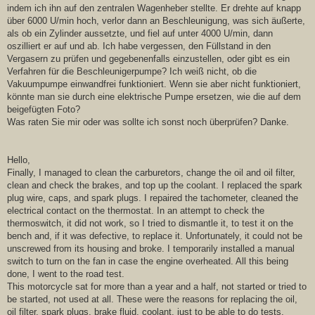
indem ich ihn auf den zentralen Wagenheber stellte. Er drehte auf knapp
über 6000 U/min hoch, verlor dann an Beschleunigung, was sich äußerte,
als ob ein Zylinder aussetzte, und fiel auf unter 4000 U/min, dann
oszilliert er auf und ab. Ich habe vergessen, den Füllstand in den
Vergasern zu prüfen und gegebenenfalls einzustellen, oder gibt es ein
Verfahren für die Beschleunigerpumpe? Ich weiß nicht, ob die
Vakuumpumpe einwandfrei funktioniert. Wenn sie aber nicht funktioniert,
könnte man sie durch eine elektrische Pumpe ersetzen, wie die auf dem
beigefügten Foto?
Was raten Sie mir oder was sollte ich sonst noch überprüfen? Danke.
Hello,
Finally, I managed to clean the carburetors, change the oil and oil filter,
clean and check the brakes, and top up the coolant. I replaced the spark
plug wire, caps, and spark plugs. I repaired the tachometer, cleaned the
electrical contact on the thermostat. In an attempt to check the
thermoswitch, it did not work, so I tried to dismantle it, to test it on the
bench and, if it was defective, to replace it. Unfortunately, it could not be
unscrewed from its housing and broke. I temporarily installed a manual
switch to turn on the fan in case the engine overheated. All this being
done, I went to the road test.
This motorcycle sat for more than a year and a half, not started or tried to
be started, not used at all. These were the reasons for replacing the oil,
oil filter, spark plugs, brake fluid, coolant, just to be able to do tests.