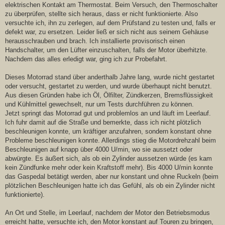
elektrischen Kontakt am Thermostat. Beim Versuch, den Thermoschalter
zu überprüfen, stellte sich heraus, dass er nicht funktionierte. Also
versuchte ich, ihn zu zerlegen, auf dem Prüfstand zu testen und, falls er
defekt war, zu ersetzen. Leider ließ er sich nicht aus seinem Gehäuse
herausschrauben und brach. Ich installierte provisorisch einen
Handschalter, um den Lüfter einzuschalten, falls der Motor überhitzte.
Nachdem das alles erledigt war, ging ich zur Probefahrt.
Dieses Motorrad stand über anderthalb Jahre lang, wurde nicht gestartet
oder versucht, gestartet zu werden, und wurde überhaupt nicht benutzt.
Aus diesen Gründen habe ich Öl, Ölfilter, Zündkerzen, Bremsflüssigkeit
und Kühlmittel gewechselt, nur um Tests durchführen zu können.
Jetzt springt das Motorrad gut und problemlos an und läuft im Leerlauf.
Ich fuhr damit auf die Straße und bemerkte, dass ich nicht plötzlich
beschleunigen konnte, um kräftiger anzufahren, sondern konstant ohne
Probleme beschleunigen konnte. Allerdings stieg die Motordrehzahl beim
Beschleunigen auf knapp über 4000 U/min, wo sie aussetzt oder
abwürgte. Es äußert sich, als ob ein Zylinder aussetzen würde (es kam
kein Zündfunke mehr oder kein Kraftstoff mehr). Bis 4000 U/min konnte
das Gaspedal betätigt werden, aber nur konstant und ohne Ruckeln (beim
plötzlichen Beschleunigen hatte ich das Gefühl, als ob ein Zylinder nicht
funktionierte).
An Ort und Stelle, im Leerlauf, nachdem der Motor den Betriebsmodus
erreicht hatte, versuchte ich, den Motor konstant auf Touren zu bringen,