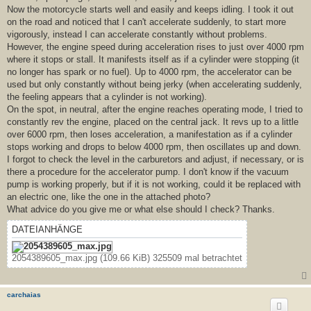
Now the motorcycle starts well and easily and keeps idling. I took it out
on the road and noticed that I can't accelerate suddenly, to start more
vigorously, instead I can accelerate constantly without problems.
However, the engine speed during acceleration rises to just over 4000 rpm
where it stops or stall. It manifests itself as if a cylinder were stopping (it
no longer has spark or no fuel). Up to 4000 rpm, the accelerator can be
used but only constantly without being jerky (when accelerating suddenly,
the feeling appears that a cylinder is not working).
On the spot, in neutral, after the engine reaches operating mode, I tried to
constantly rev the engine, placed on the central jack. It revs up to a little
over 6000 rpm, then loses acceleration, a manifestation as if a cylinder
stops working and drops to below 4000 rpm, then oscillates up and down.
I forgot to check the level in the carburetors and adjust, if necessary, or is
there a procedure for the accelerator pump. I don't know if the vacuum
pump is working properly, but if it is not working, could it be replaced with
an electric one, like the one in the attached photo?
What advice do you give me or what else should I check? Thanks.
DATEIANHÄNGE
2054389605_max.jpg (109.66 KiB) 325509 mal betrachtet
carchaias