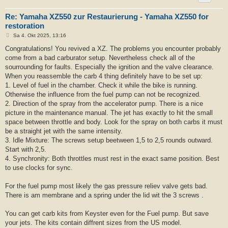
Re: Yamaha XZ550 zur Restaurierung - Yamaha XZ550 for
restoration
B
Sa 4. Okt 2025, 13:16
e
i
Congratulations! You revived a XZ. The problems you encounter probably
t
come from a bad carburator setup. Nevertheless check all of the
r
a
sourrounding for faults. Especially the ignition and the valve clearance.
g
When you reassemble the carb 4 thing definitely have to be set up:
1. Level of fuel in the chamber. Check it while the bike is running.
Otherwise the influence from the fuel pump can not be recognized.
2. Direction of the spray from the accelerator pump. There is a nice
picture in the maintenance manual. The jet has exactly to hit the small
space between throttle and body. Look for the spray on both carbs it must
be a straight jet with the same intensity.
3. Idle Mixture: The screws setup beetween 1,5 to 2,5 rounds outward.
Start with 2,5.
4. Synchronity: Both throttles must rest in the exact same position. Best
to use clocks for sync.
For the fuel pump most likely the gas pressure reliev valve gets bad.
There is am membrane and a spring under the lid wit the 3 screws .
You can get carb kits from Keyster even for the Fuel pump. But save
your jets. The kits contain diffrent sizes from the US model.