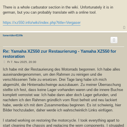
There is a whole carburator section in the wiki. Unfortunately it is in
german, but you can probably translate with a online tool.
https://xz550.info/wiki/index.php?title=Vergaser
lonerider41life
Re: Yamaha XZ550 zur Restaurierung - Yamaha XZ550 for
restoration
B
Fr 7. Nov 2025, 20:30
e
i
Ich habe mit der Restaurierung des Motorrads begonnen. Ich habe alles
t
auseinandergenommen, um den Rahmen zu reinigen und die
r
a
verschlissenen Teile zu ersetzen. Drei Tage lang habe ich mich
g
abgemüht, die Hinterradschwinge auszubauen. Zu meiner Überraschung
stellte ich fest, dass keine Lager vorhanden waren und die innere Buchse
komplett verrostet war. Ich habe dann aber doch Lager gefunden, und
nachdem ich den Rahmen gründlich vom Rost befreit und neu lackiert
habe, werde ich mit dem Zusammenbau beginnen. Es ist schwierig, hier
Bilder hochzuladen, daher werde ich wahrscheinlich Links einfügen.
I started working on restoring the motorcycle. I took everything apart to
start cleaning the chassis and replacing the worn components. I struggled