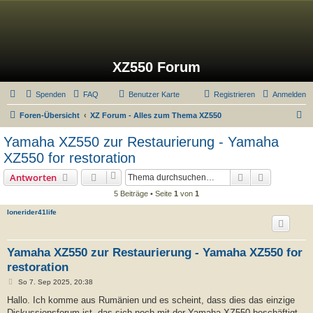
XZ550 Forum
Spenden
FAQ
Benutzer Karte
Registrieren
Anmelden
S
Foren-Übersicht
XZ Forum - Alles zum Thema XZ550
u
Yamaha XZ550 zur Restaurierung - Yamaha
c
XZ550 for restoration
h
Suche
Erweiterte
Antworten
e
5 Beiträge • Seite
1
von
1
lonerider41life
Yamaha XZ550 zur Restaurierung - Yamaha XZ550 for
restoration
B
So 7. Sep 2025, 20:38
e
i
Hallo. Ich komme aus Rumänien und es scheint, dass dies das einzige
t
Diskussionsforum ist, das sich noch mit der Yamaha XZ550 beschäftigt.