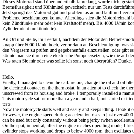
Dieses Motorrad stand über anderthalb Jahre lang, wurde nicht gestar
Bremsflüssigkeit und Kühlmittel gewechselt, nur um Tests durchführ
Jetzt springt das Motorrad gut und problemlos an und läuft im Leerlau
Probleme beschleunigen konnte. Allerdings stieg die Motordrehzahl b
kein Zündfunke mehr oder kein Kraftstoff mehr). Bis 4000 U/min konn
Zylinder nicht funktionierte).
An Ort und Stelle, im Leerlauf, nachdem der Motor den Betriebsmodus 
knapp über 6000 U/min hoch, verlor dann an Beschleunigung, was sich ä
den Vergasern zu prüfen und gegebenenfalls einzustellen, oder gibt e
könnte man sie durch eine elektrische Pumpe ersetzen, wie die auf d
Was raten Sie mir oder was sollte ich sonst noch überprüfen? Danke.
Hello,
Finally, I managed to clean the carburetors, change the oil and oil filt
the electrical contact on the thermostat. In an attempt to check the therm
unscrewed from its housing and broke. I temporarily installed a manual 
This motorcycle sat for more than a year and a half, not started or tried 
tests.
Now the motorcycle starts well and easily and keeps idling. I took it o
However, the engine speed during acceleration rises to just over 4000 rp
can be used but only constantly without being jerky (when accelerating
On the spot, in neutral, after the engine reaches operating mode, I tried
cylinder stops working and drops to below 4000 rpm, then oscillates up 