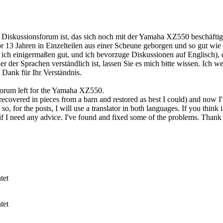
 Diskussionsforum ist, das sich noch mit der Yamaha XZ550 beschäftig
or 13 Jahren in Einzelteilen aus einer Scheune geborgen und so gut wie 
 ich einigermaßen gut, und ich bevorzuge Diskussionen auf Englisch), d
r der Sprachen verständlich ist, lassen Sie es mich bitte wissen. Ich 
Dank für Ihr Verständnis.
 forum left for the Yamaha XZ550.
recovered in pieces from a barn and restored as best I could) and now I
o, for the posts, I will use a translator in both languages. If you think it
d if I need any advice. I've found and fixed some of the problems. Than
tet
tet