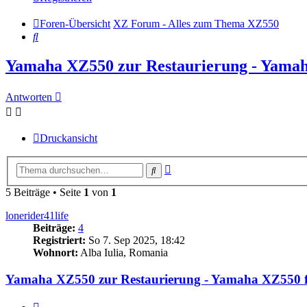
Foren-Übersicht
XZ Forum - Alles zum Thema XZ550
Suche
Yamaha XZ550 zur Restaurierung - Yamaha
Antworten
Druckansicht
Erweiterte
Suche
Suche
5 Beiträge • Seite
1
von
1
lonerider41life
Beiträge:
4
Registriert:
So 7. Sep 2025, 18:42
Wohnort:
Alba Iulia, Romania
Yamaha XZ550 zur Restaurierung - Yamaha XZ550 fo
Zitieren