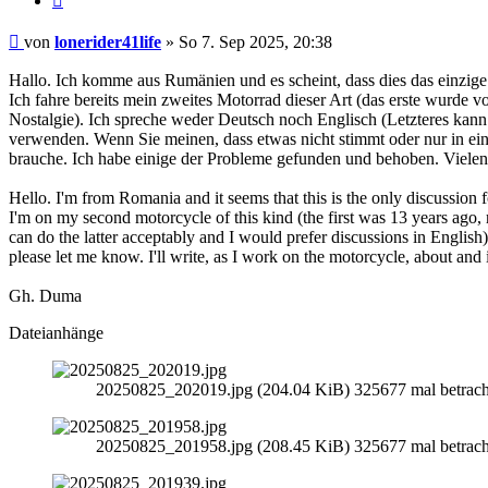
Beitrag
von
lonerider41life
»
So 7. Sep 2025, 20:38
Hallo. Ich komme aus Rumänien und es scheint, dass dies das einzige
Ich fahre bereits mein zweites Motorrad dieser Art (das erste wurde v
Nostalgie). Ich spreche weder Deutsch noch Englisch (Letzteres kann
verwenden. Wenn Sie meinen, dass etwas nicht stimmt oder nur in eine
brauche. Ich habe einige der Probleme gefunden und behoben. Vielen 
Hello. I'm from Romania and it seems that this is the only discussion
I'm on my second motorcycle of this kind (the first was 13 years ago, 
can do the latter acceptably and I would prefer discussions in English) s
please let me know. I'll write, as I work on the motorcycle, about an
Gh. Duma
Dateianhänge
20250825_202019.jpg (204.04 KiB) 325677 mal betrach
20250825_201958.jpg (208.45 KiB) 325677 mal betrach