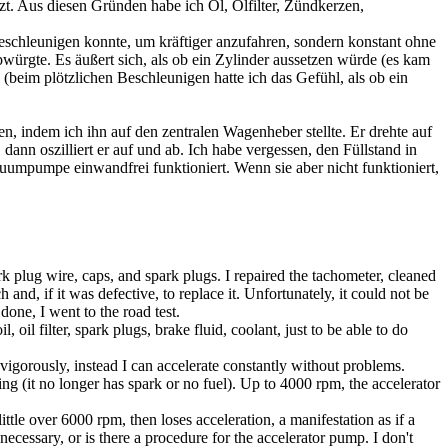
zt. Aus diesen Gründen habe ich Öl, Ölfilter, Zündkerzen,
 beschleunigen konnte, um kräftiger anzufahren, sondern konstant ohne
ürgte. Es äußert sich, als ob ein Zylinder aussetzen würde (es kam
beim plötzlichen Beschleunigen hatte ich das Gefühl, als ob ein
n, indem ich ihn auf den zentralen Wagenheber stellte. Er drehte auf
ann oszilliert er auf und ab. Ich habe vergessen, den Füllstand in
kuumpumpe einwandfrei funktioniert. Wenn sie aber nicht funktioniert,
ark plug wire, caps, and spark plugs. I repaired the tachometer, cleaned
h and, if it was defective, to replace it. Unfortunately, it could not be
done, I went to the road test.
, oil filter, spark plugs, brake fluid, coolant, just to be able to do
e vigorously, instead I can accelerate constantly without problems.
ping (it no longer has spark or no fuel). Up to 4000 rpm, the accelerator
little over 6000 rpm, then loses acceleration, a manifestation as if a
ecessary, or is there a procedure for the accelerator pump. I don't