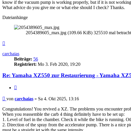
know if the vacuum pump is working properly, but if it is not working, 
What advice do you give me or what else should I check? Thanks.
Dateianhänge
2054389605_max.jpg (109.66 KiB) 325510 mal betracht
Nach
oben
carchaias
Beiträge:
56
Registriert:
Mo 3. Feb 2020, 19:20
Re: Yamaha XZ550 zur Restaurierung - Yamaha XZ55
Zitieren
Beitrag
von
carchaias
»
Sa 4. Okt 2025, 13:16
Congratulations! You revived a XZ. The problems you encounter probabl
When you reassemble the carb 4 thing definitely have to be set up:
1. Level of fuel in the chamber. Check it while the bike is running. 
2. Direction of the spray from the accelerator pump. There is a nice pi
must be a straight jet with the same intensity.