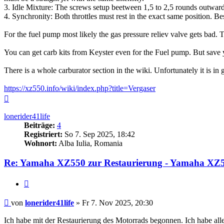
3. Idle Mixture: The screws setup beetween 1,5 to 2,5 rounds outward.
4. Synchronity: Both throttles must rest in the exact same position. Bes
For the fuel pump most likely the gas pressure reliev valve gets bad. 
You can get carb kits from Keyster even for the Fuel pump. But save y
There is a whole carburator section in the wiki. Unfortunately it is in
https://xz550.info/wiki/index.php?title=Vergaser
Nach
oben
lonerider41life
Beiträge:
4
Registriert:
So 7. Sep 2025, 18:42
Wohnort:
Alba Iulia, Romania
Re: Yamaha XZ550 zur Restaurierung - Yamaha XZ55
Zitieren
Beitrag
von
lonerider41life
»
Fr 7. Nov 2025, 20:30
Ich habe mit der Restaurierung des Motorrads begonnen. Ich habe al