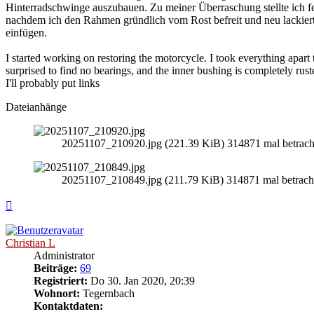
Hinterradschwinge auszubauen. Zu meiner Überraschung stellte ich f
nachdem ich den Rahmen gründlich vom Rost befreit und neu lackiert
einfügen.
I started working on restoring the motorcycle. I took everything apart
surprised to find no bearings, and the inner bushing is completely rusted
I'll probably put links
Dateianhänge
20251107_210920.jpg (221.39 KiB) 314871 mal betrach
20251107_210849.jpg (211.79 KiB) 314871 mal betrach
Nach
oben
Christian L
Administrator
Beiträge:
69
Registriert:
Do 30. Jan 2020, 20:39
Wohnort:
Tegernbach
Kontaktdaten: