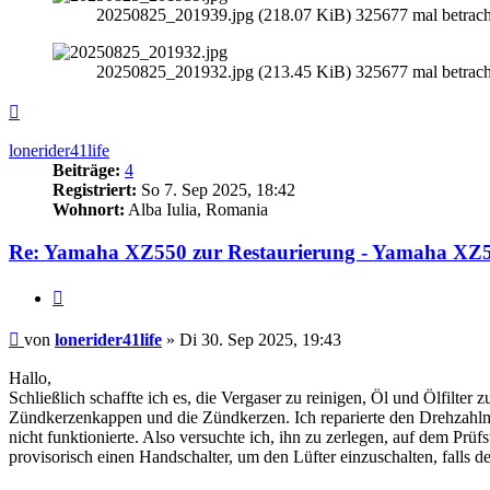
20250825_201939.jpg (218.07 KiB) 325677 mal betrach
20250825_201932.jpg (213.45 KiB) 325677 mal betrach
Nach
oben
lonerider41life
Beiträge:
4
Registriert:
So 7. Sep 2025, 18:42
Wohnort:
Alba Iulia, Romania
Re: Yamaha XZ550 zur Restaurierung - Yamaha XZ55
Zitieren
Beitrag
von
lonerider41life
»
Di 30. Sep 2025, 19:43
Hallo,
Schließlich schaffte ich es, die Vergaser zu reinigen, Öl und Ölfilte
Zündkerzenkappen und die Zündkerzen. Ich reparierte den Drehzahlmes
nicht funktionierte. Also versuchte ich, ihn zu zerlegen, auf dem Prüfs
provisorisch einen Handschalter, um den Lüfter einzuschalten, falls de