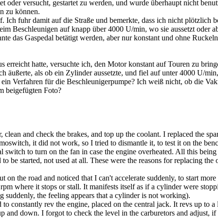
tet oder versucht, gestartet zu werden, und wurde überhaupt nicht benut
en zu können.
f. Ich fuhr damit auf die Straße und bemerkte, dass ich nicht plötzlich
eim Beschleunigen auf knapp über 4000 U/min, wo sie aussetzt oder abw
te das Gaspedal betätigt werden, aber nur konstant und ohne Ruckeln (
erreicht hatte, versuchte ich, den Motor konstant auf Touren zu bringe
ußerte, als ob ein Zylinder aussetzte, und fiel auf unter 4000 U/min, d
s ein Verfahren für die Beschleunigerpumpe? Ich weiß nicht, ob die Va
em beigefügten Foto?
er, clean and check the brakes, and top up the coolant. I replaced the sp
oswitch, it did not work, so I tried to dismantle it, to test it on the benc
switch to turn on the fan in case the engine overheated. All this being 
to be started, not used at all. These were the reasons for replacing the oil
ut on the road and noticed that I can't accelerate suddenly, to start mor
m where it stops or stall. It manifests itself as if a cylinder were stop
 suddenly, the feeling appears that a cylinder is not working).
 to constantly rev the engine, placed on the central jack. It revs up to a 
and down. I forgot to check the level in the carburetors and adjust, if n