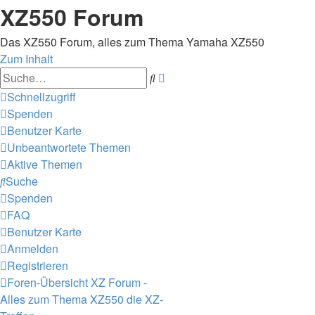
XZ550 Forum
Das XZ550 Forum, alles zum Thema Yamaha XZ550
Zum Inhalt
Erweiterte
Suche
Suche
Schnellzugriff
Spenden
Benutzer Karte
Unbeantwortete Themen
Aktive Themen
Suche
Spenden
FAQ
Benutzer Karte
Anmelden
Registrieren
Foren-Übersicht
XZ Forum -
Alles zum Thema XZ550
die XZ-