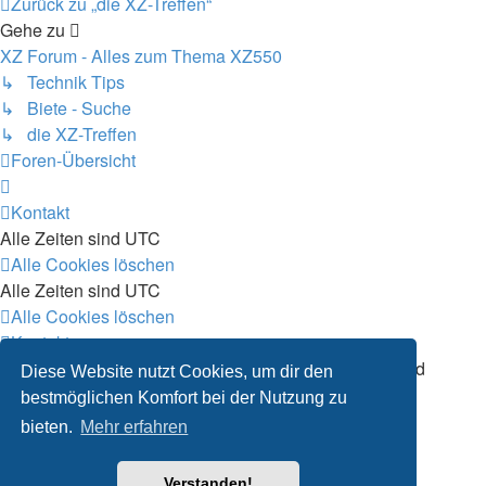
Zurück zu „die XZ-Treffen“
Gehe zu
XZ Forum - Alles zum Thema XZ550
↳ Technik Tips
↳ Biete - Suche
↳ die XZ-Treffen
Foren-Übersicht
Kontakt
Alle Zeiten sind
UTC
Alle Cookies löschen
Alle Zeiten sind
UTC
Alle Cookies löschen
Kontakt
Powered by
phpBB
® Forum Software © phpBB Limited
Diese Website nutzt Cookies, um dir den
Deutsche Übersetzung durch
phpBB.de
bestmöglichen Komfort bei der Nutzung zu
Datenschutz
|
Nutzungsbedingungen
bieten.
Mehr erfahren
Verstanden!