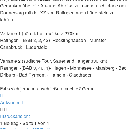
Gedanken über die An- und Abreise zu machen. Ich plane am
Donnerstag mit der XZ von Ratingen nach Lüdersfeld zu
fahren.
Variante 1 (nördliche Tour, kurz 270km)
Ratingen -(BAB 3, 2, 43)- Recklinghausen - Münster -
Osnabrück - Lüdersfeld
Variante 2 (südliche Tour, Sauerland, länger 330 km)
Ratingen -(BAB 3, 46, 1)- Hagen - Möhnesee - Marsberg - Bad
Driburg - Bad Pyrmont - Hameln - Stadthagen
Falls sich jemand anschließen möchte? Gerne.
Nach
oben
Antworten
Druckansicht
1 Beitrag • Seite
1
von
1