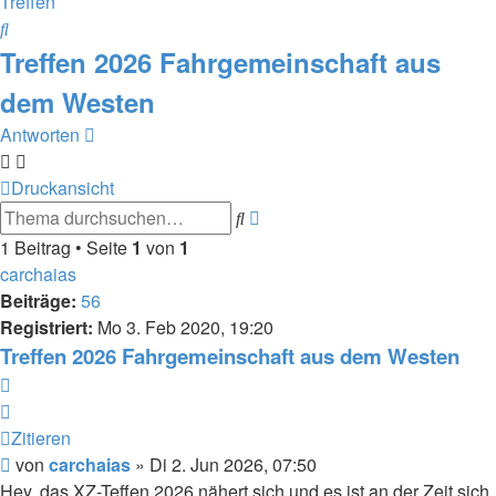
Treffen
Suche
Treffen 2026 Fahrgemeinschaft aus
dem Westen
Antworten
Druckansicht
Erweiterte
Suche
Suche
1 Beitrag • Seite
1
von
1
carchaias
Beiträge:
56
Registriert:
Mo 3. Feb 2020, 19:20
Treffen 2026 Fahrgemeinschaft aus dem Westen
Zitieren
Zitieren
Beitrag
von
carchaias
»
Di 2. Jun 2026, 07:50
Hey, das XZ-Teffen 2026 nähert sich und es ist an der Zeit sich