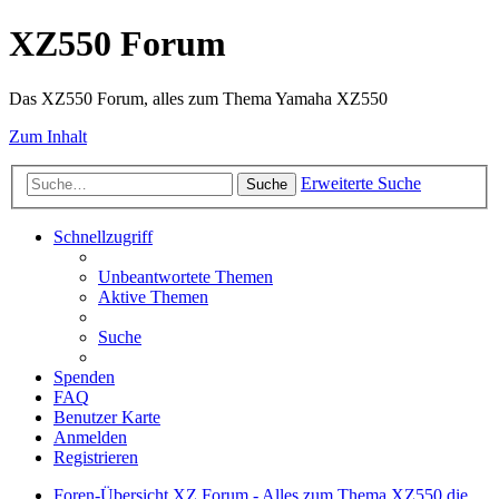
XZ550 Forum
Das XZ550 Forum, alles zum Thema Yamaha XZ550
Zum Inhalt
Erweiterte Suche
Suche
Schnellzugriff
Unbeantwortete Themen
Aktive Themen
Suche
Spenden
FAQ
Benutzer Karte
Anmelden
Registrieren
Foren-Übersicht
XZ Forum - Alles zum Thema XZ550
die