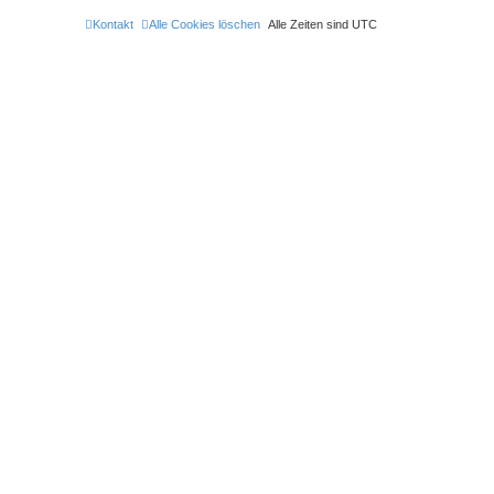
b
e
Kontakt
Alle Cookies löschen
Alle Zeiten sind
UTC
n