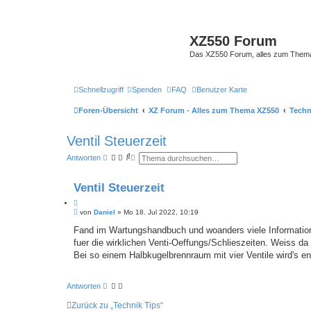
XZ550 Forum
Das XZ550 Forum, alles zum The
Schnellzugriff
Spenden
FAQ
Benutzer Karte
Foren-Übersicht
XZ Forum - Alles zum Thema XZ550
Techn
Ventil Steuerzeit
S
E
Antworten
u
r
c
w
h
e
Ventil Steuerzeit
e
i
t
Z
e
B
i
von
Daniel
»
Mo 18. Jul 2022, 10:19
r
e
t
t
i
Fand im Wartungshandbuch und woanders viele Information
e
i
t
S
fuer die wirklichen Venti-Oeffungs/Schlieszeiten. Weiss d
e
r
u
r
a
Bei so einem Halbkugelbrennraum mit vier Ventile wird's en
c
e
g
h
n
e
Antworten
Zurück zu „Technik Tips“