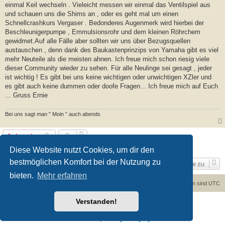
einmal Keil wechseln . Vieleicht messen wir einmal das Ventilspiel aus
und schauen uns die Shims an , oder es geht mal um einen
Schnellcrashkurs Vergaser . Bedonderes Augenmerk wird hierbei der
Beschleunigerpumpe , Emmulsionsrohr und dem kleinen Röhrchem
gewidmet.Auf alle Fälle aber sollten wir uns über Bezugsquellen
austauschen , denn dank des Baukastenprinzips von Yamaha gibt es viel
mehr Neuteile als die meisten ahnen. Ich freue mich schon riesig viele
dieser Community wieder zu sehen. Für alle Neulinge sei gesagt , jeder
ist wichtig ! Es gibt bei uns keine wichtigen oder unwichtigen XZler und
es gibt auch keine dummen oder doofe Fragen... Ich freue mich auf Euch
... Gruss Ernie
Bei uns sagt man " Moin " auch abends
Antworten
1 Beitrag • Seite
1
von
1
Diese Website nutzt Cookies, um dir den
bestmöglichen Komfort bei der Nutzung zu
Gehe zu
bieten.
Mehr erfahren
Foren-Übersicht
Kontakt
Alle Cookies löschen
Alle Zeiten sind
UTC
Verstanden!
Powered by
phpBB
® Forum Software © phpBB Limited
Deutsche Übersetzung durch
phpBB.de
Datenschutz
|
Nutzungsbedingungen