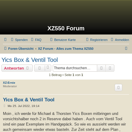
XZ550 Forum
Spenden
FAQ
Benutzer Karte
Registrieren
Anmelden
S
Foren-Übersicht
XZ Forum - Alles zum Thema XZ550
u
Yics Box & Ventil Tool
c
Suche
Erweiterte
Antworten
h
1 Beitrag • Seite
1
von
1
e
XZ-Ernie
Moderator
Yics Box & Ventil Tool
B
Mo 25. Jul 2022, 19:14
e
i
Moin , ich werde für Michael & Thorsten Yics Boxen mitbringen und
t
vorsichtshalber noch 2 in Reserve dabei haben . Auch vom Ventil Tool
r
a
sind ein paar Exemplare im Handgepäck. So wie es aussieht werden wir
g
auch gemeinsam wieder etwas basteln. Zur Zeit steht auf dem Plan ,