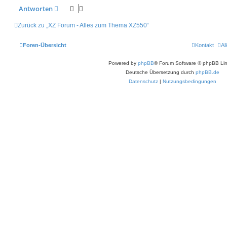
Antworten
Zurück zu „XZ Forum - Alles zum Thema XZ550“
Foren-Übersicht
Kontakt
Al
Powered by
phpBB
® Forum Software © phpBB Lim
Deutsche Übersetzung durch
phpBB.de
Datenschutz
|
Nutzungsbedingungen