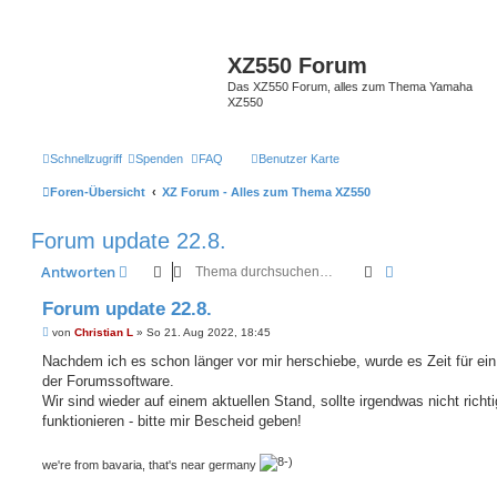
XZ550 Forum
Das XZ550 Forum, alles zum Thema Yamaha
XZ550
Schnellzugriff
Spenden
FAQ
Benutzer Karte
Foren-Übersicht
XZ Forum - Alles zum Thema XZ550
Forum update 22.8.
Suche
Erweiterte Suc
Antworten
Forum update 22.8.
B
von
Christian L
»
So 21. Aug 2022, 18:45
e
i
Nachdem ich es schon länger vor mir herschiebe, wurde es Zeit für ei
t
der Forumssoftware.
r
a
Wir sind wieder auf einem aktuellen Stand, sollte irgendwas nicht richti
g
funktionieren - bitte mir Bescheid geben!
we're from bavaria, that's near germany