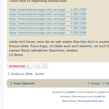
Forum nicht so regelmäßig hineinschaue.
https://www.kleinanzeigen.de/s-anzeige/ ... 1-305-2499
https://www.kleinanzeigen.de/s-anzeige/ ... 7-305-2499
https://www.kleinanzeigen.de/s-anzeige/ ... 0-305-2499
https://www.kleinanzeigen.de/s-anzeige/ ... 4-305-2499
https://www.kleinanzeigen.de/s-anzeige/ ... 7-305-2499
https://www.kleinanzeigen.de/s-anzeige/ ... 0-305-2499
würde mich freuen, wenn die ein oder andere Maschine doch in unsere
Kreisen bleibt. Keine Angst, ich bleibe euch auch weiterhin, mit noch 8
meinem Besitz befindlichen Maschinen, erhalten.
LG Bernd
Antworten
Zurück zu „Biete - Suche“
Foren-Übersicht
Kontakt
Al
Powered by
phpBB
® Forum Software © phpBB Lim
Deutsche Übersetzung durch
phpBB.de
Datenschutz
|
Nutzungsbedingungen