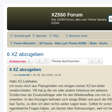
XZ550 Forum
Das XZ550 Forum, alles zum Thema Yamaha
XZ550
Schnellzugriff
Spenden
FAQ
Benutzer Karte
Foren-Übersicht
XZ Forum - Alles zum Thema XZ550
Biete - Suche
6 XZ abzugeben
Suche
Erweit
Antworten
6 XZ abzugeben
B
von
busber60
»
So 29. Dez 2024, 12:18
e
i
Hallo XZ-Liebhaber,
t
ich muss mich aus Platzgründen von einigen meiner XZ-ten leider
r
a
verabschieden. Vllt hat ja der ein oder andere Interesse ein weiteres
g
Schätzchen als Ersatzteilträger oder für den Wiederaufbau von mir zu
erwerben. In den Anzeigen befinden sich einige Bilder und auch der K
laut Tacho, zu dem ich aber nichts weiter sagen kann. Solltet ihr sonst
irgendwelche Fragen haben, am besten über Kleinanzeigen, weil ich hie